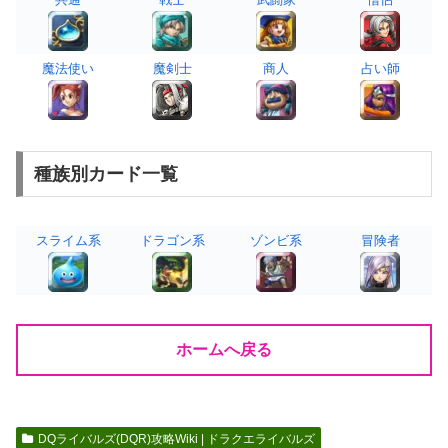
魔法使い
魔剣士
商人
占い師
種族別カード一覧
スライム系
ドラゴン系
ゾンビ系
冒険者
ホームへ戻る
DQライバルズ(DQR)攻略Wiki | ドラクエライバルズ