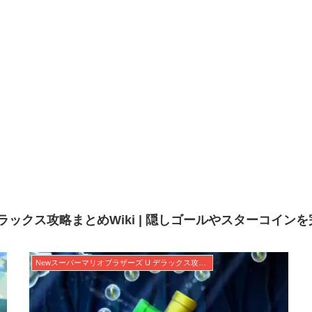
ラックス攻略まとめWiki | 隠しゴールやスターコイン
Newスーパーマリオブラザーズ U デラックス攻略まとめWiki | 隠しゴールやスターコインを完全網羅！