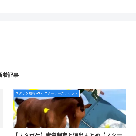
新着記事
スタポケ攻略Wiki | スターホースポケット
【スタポケ】素質判定と演出まとめ【スター