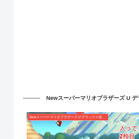
Newスーパーマリオブラザーズ U デ
Newスーパーマリオブラザーズ U デラックス攻略まとめWiki | 隠しゴールやスターコインを完全網羅！