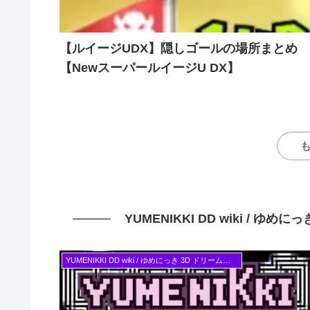
【ルイージUDX】隠しゴールの場所まとめ
【NewスーパールイージU DX】
YUMENIKKI DD wiki / ゆ
YUMENIKKI DD wiki / ゆめにっき 3D ドリームダイアリー Switch版対応