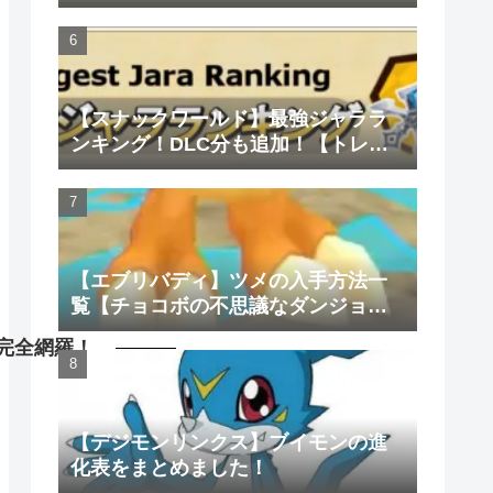
【スナックワールド】最強ジャララ
ンキング！DLC分も追加！【トレジ
ャラーズ】
【エブリバディ】ツメの入手方法一
覧【チョコボの不思議なダンジョ
ン】
を完全網羅！
【デジモンリンクス】ブイモンの進
化表をまとめました！