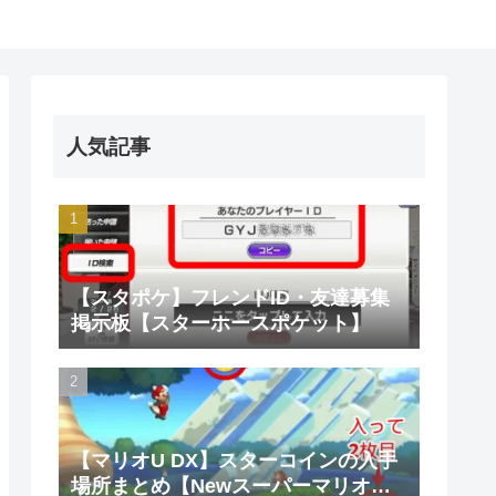
人気記事
【スタポケ】フレンドID・友達募集
掲示板【スターホースポケット】
【マリオU DX】スターコインの入手
場所まとめ【Newスーパーマリオブ