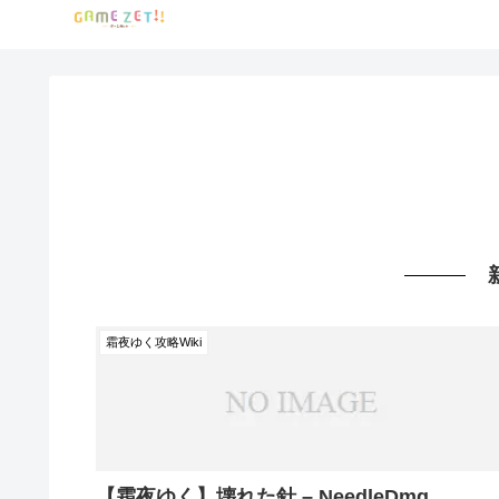
霜夜ゆく攻略Wiki
【霜夜ゆく】壊れた針 – NeedleDmg