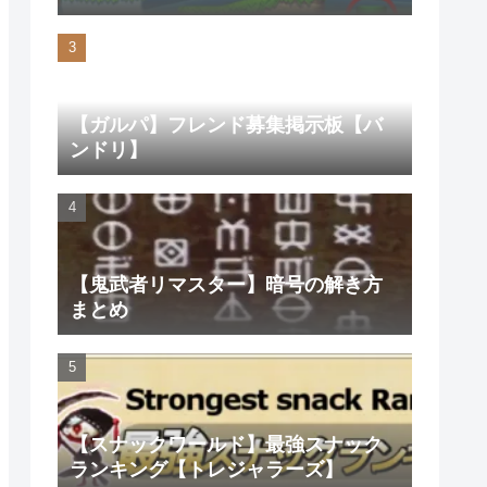
ラザーズU DX】
【ガルパ】フレンド募集掲示板【バ
ンドリ】
【鬼武者リマスター】暗号の解き方
まとめ
【スナックワールド】最強スナック
ランキング【トレジャラーズ】