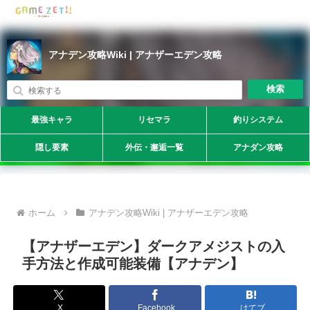
アナデン攻略Wiki | アナザーエデン攻略
検索
最強キャラ
リセマラ
釣りシステム
隠し要素
外伝・邂逅一覧
アナダン攻略
ホーム
アナデン攻略Wiki | アナザーエデン攻略
【アナザーエデン】ダークアメジストの入
手方法と作成可能装備【アナデン】
X
Facebook
はてブ