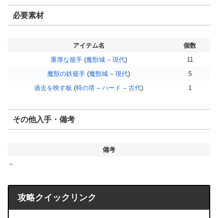
必要素材
アイテム名
個数
重厚な籠手
(
魔獣城 – 現代
)
11
魔獣の鉄籠手
(
魔獣城 – 現代
)
5
過去を映す板
(
時の塔 – ハード – 古代
)
1
その他入手・備考
備考
–
攻略クイックリンク