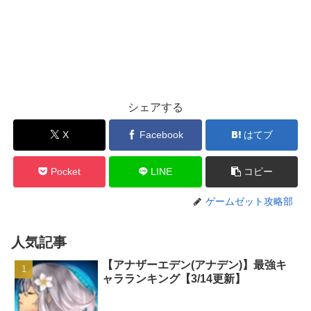
シェアする
X
Facebook
はてブ
Pocket
LINE
コピー
ゲームゼット攻略部
人気記事
【アナザーエデン(アナデン)】最強キ
ャラランキング【3/14更新】