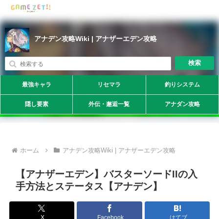
アナデン攻略Wiki | アナザーエデン攻略
検索
最強キャラ
リセマラ
釣りシステム
隠し要素
外伝・邂逅一覧
アナダン攻略
ホーム
アナデン攻略Wiki | アナザーエデン攻略
【アナザーエデン】バスターソードIIの入
手方法とステータス【アナデン】
X
Facebook
はてブ