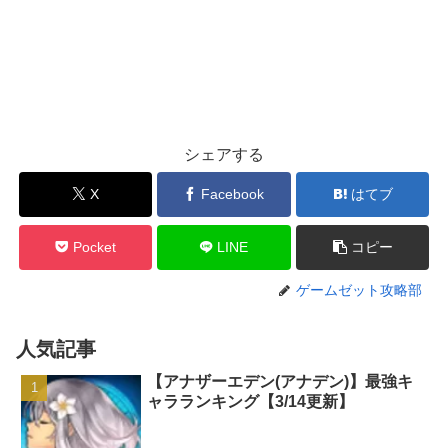
シェアする
X
Facebook
はてブ
Pocket
LINE
コピー
ゲームゼット攻略部
人気記事
【アナザーエデン(アナデン)】最強キ
ャラランキング【3/14更新】