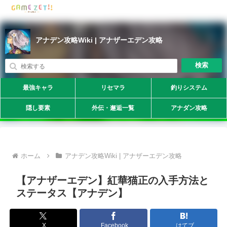
アナデン攻略Wiki | アナザーエデン攻略
検索
最強キャラ
リセマラ
釣りシステム
隠し要素
外伝・邂逅一覧
アナダン攻略
ホーム
アナデン攻略Wiki | アナザーエデン攻略
【アナザーエデン】紅華猫正の入手方法と
ステータス【アナデン】
X
Facebook
はてブ