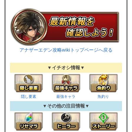
アナザーエデン攻略wikiトップページへ戻る
▼イチオシ情報▼
隠し要素
最強キャラ
魚釣り
▼その他の注目情報▼