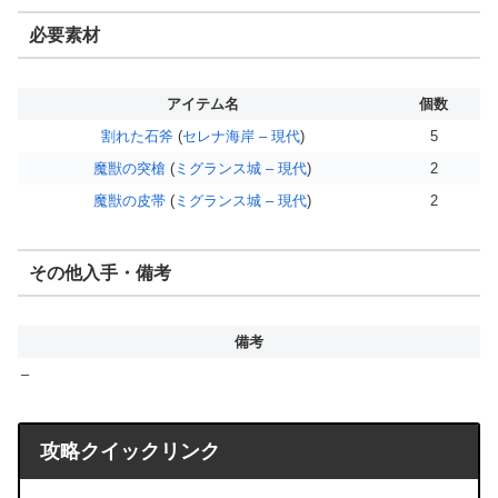
必要素材
アイテム名
個数
割れた石斧
(
セレナ海岸 – 現代
)
5
魔獣の突槍
(
ミグランス城 – 現代
)
2
魔獣の皮帯
(
ミグランス城 – 現代
)
2
その他入手・備考
備考
–
攻略クイックリンク