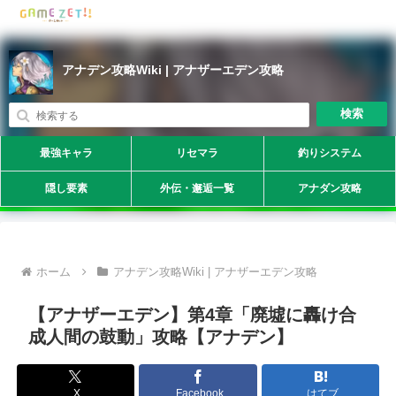
アナデン攻略Wiki | アナザーエデン攻略
検索
最強キャラ
リセマラ
釣りシステム
隠し要素
外伝・邂逅一覧
アナダン攻略
ホーム
アナデン攻略Wiki | アナザーエデン攻略
【アナザーエデン】第4章「廃墟に轟け合
成人間の鼓動」攻略【アナデン】
X
Facebook
はてブ