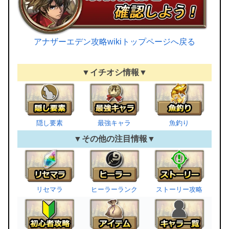
アナザーエデン攻略wikiトップページへ戻る
▼イチオシ情報▼
隠し要素
最強キャラ
魚釣り
▼その他の注目情報▼
リセマラ
ヒーラーランク
ストーリー攻略