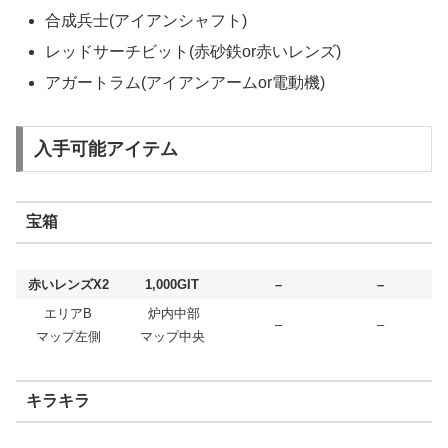
合成兵士(アイアンシャフト)
レッドサーチビット(赤砂鉄or赤いレンズ)
アガートラム(アイアンアームor電動機)
入手可能アイテム
宝箱
赤いレンズX2
1,000GIT
–
–
エリアB
炉内中部
–
–
マップ左側
マップ中央
キラキラ