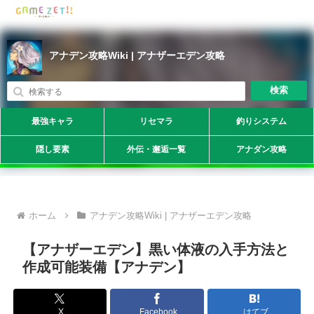
アナデン攻略Wiki | アナザーエデン攻略
検索
最強キャラ
リセマラ
釣りシステム
隠し要素
外伝・邂逅一覧
アナダン攻略
ホーム
アナデン攻略Wiki | アナザーエデン攻略
【アナザーエデン】黒い体液の入手方法と
作成可能装備【アナデン】
X
Facebook
はてブ