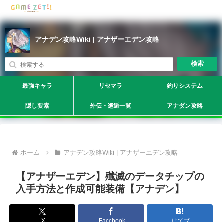
アナデン攻略Wiki | アナザーエデン攻略
検索
最強キャラ
リセマラ
釣りシステム
隠し要素
外伝・邂逅一覧
アナダン攻略
ホーム
アナデン攻略Wiki | アナザーエデン攻略
【アナザーエデン】殲滅のデータチップの
入手方法と作成可能装備【アナデン】
X
Facebook
はてブ