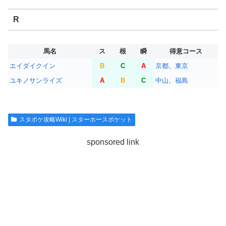
R
馬名
ス
根
瞬
得意コース
エイダイクイン
B
C
A
京都
、
東京
ユキノサンライズ
A
B
C
中山
、
福島
スタポケ攻略Wiki | スターホースポケット
sponsored link