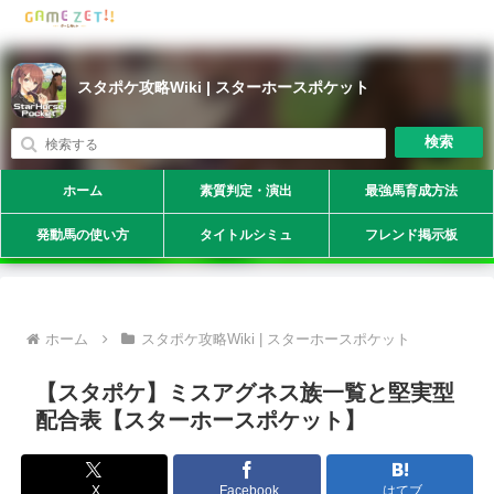
スタポケ攻略Wiki | スターホースポケット
検索
ホーム
素質判定・演出
最強馬育成方法
発動馬の使い方
タイトルシミュ
フレンド掲示板
ホーム
スタポケ攻略Wiki | スターホースポケット
【スタポケ】ミスアグネス族一覧と堅実型
配合表【スターホースポケット】
X
Facebook
はてブ