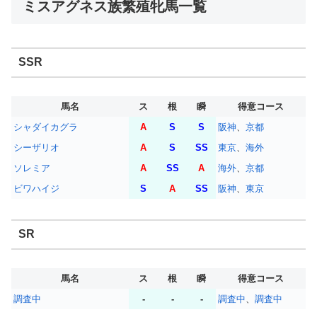
ミスアグネス族繁殖牝馬一覧
SSR
馬名
ス
根
瞬
得意コース
シャダイカグラ
A
S
S
阪神
、
京都
シーザリオ
A
S
SS
東京
、
海外
ソレミア
A
SS
A
海外
、
京都
ビワハイジ
S
A
SS
阪神
、
東京
SR
馬名
ス
根
瞬
得意コース
調査中
-
-
-
調査中
、
調査中