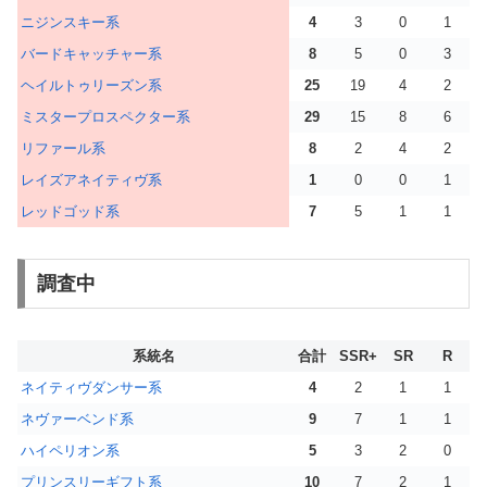
ニジンスキー系
4
3
0
1
バードキャッチャー系
8
5
0
3
ヘイルトゥリーズン系
25
19
4
2
ミスタープロスペクター系
29
15
8
6
リファール系
8
2
4
2
レイズアネイティヴ系
1
0
0
1
レッドゴッド系
7
5
1
1
調査中
系統名
合計
SSR+
SR
R
ネイティヴダンサー系
4
2
1
1
ネヴァーベンド系
9
7
1
1
ハイペリオン系
5
3
2
0
プリンスリーギフト系
10
7
2
1