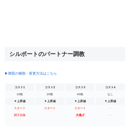
シルポートのパートナー調教
▶脚質の種類・変更方法はこちら
コスト1
コスト2
コスト3
コスト4
10枚
20枚
40枚
なし
▼上昇値
▼上昇値
▼上昇値
▼上昇値
スタート
スタート
スタート
-
調子回復
-
大逃げ
-