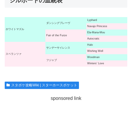
シルポートの血統表
Lyphard
ダンシングブレーヴ
Navajo Princess
ホワイトマズル
Ela-Mana-Mou
Fair of the Furze
Autocratic
Halo
サンデーサイレンス
Wishing Well
スペランツァ
Woodman
フジャブ
Winters’ Love
スタポケ攻略Wiki | スターホースポケット
sponsored link