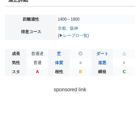
距離適性
1400～1800
京都
、
阪神
得意コース
(
▶レープロ一覧
)
成長
普通遅
芝
◎
ダート
△
気性
普通
体質
○
道悪
○
スタ
A
根性
B
瞬発
C
sponsored link