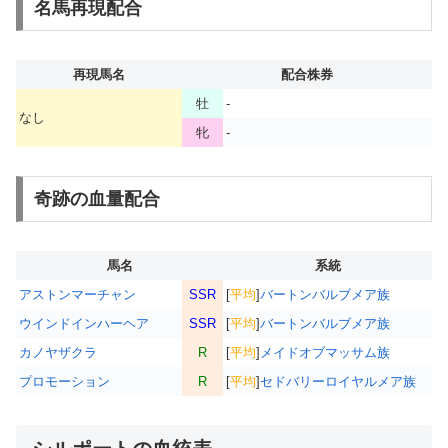
名馬再現配合
再現馬名
配合株券
牡
-
なし
牝
-
奇跡の血量配合
馬名
系統
アストンマーチャン
SSR
[
平均
]
バートンバルブメア族
ウインドインハーヘア
SSR
[
平均
]
バートンバルブメア族
カノヤザクラ
R
[
平均
]
メイドオブマッサム族
プロモーション
R
[
平均
]
セドバリーロイヤルメア族