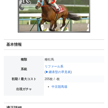
基本情報
種類
種牡馬
リファール系
系統
(
▶継承型の早見表
)
初期 / 最大コスト
205枚 / -枚
中京競馬場
出現ガチャ
適正詳細