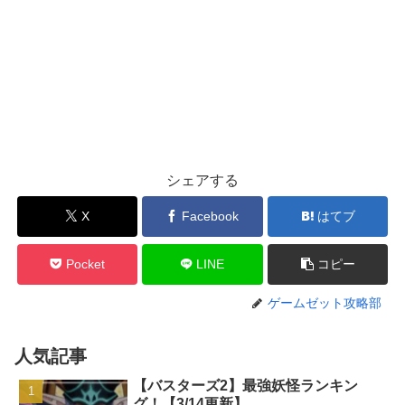
シェアする
X
Facebook
はてブ
Pocket
LINE
コピー
ゲームゼット攻略部
人気記事
【バスターズ2】最強妖怪ランキン
グ！【3/14更新】