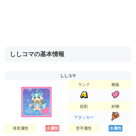
ししコマの基本情報
ししコマ
ランク
種族
役割
好物
アタッカー
得意属性
火属性
苦手属性
水属性