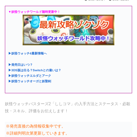
▼妖怪ウォッチワールド随時更新中！
▶妖怪ウォッチ4最新情報へ
▶発売日はいつ？
▶3DS版は出る？Switchとの違いは？
▶妖怪ウォッチエルダとアーク
▶妖怪ウォッチオーガと妖聖剣
妖怪ウォッチバスターズ2「ししコマ」の入手方法とステータス・必殺
技・スキル、評価をお伝えします！
※発売直後の為情報収集中です。
※詳細判明次第更新していきます。