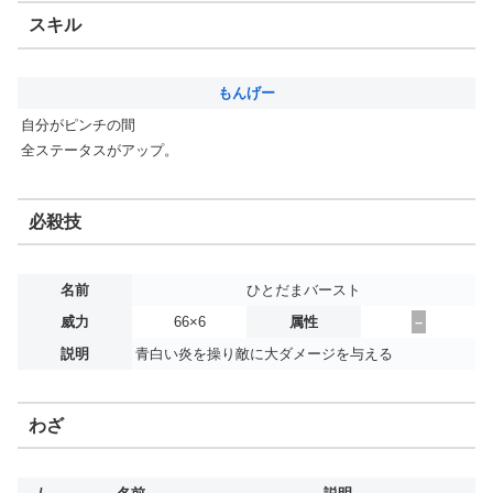
スキル
もんげー
自分がピンチの間
全ステータスがアップ。
必殺技
名前
ひとだまバースト
威力
66×6
属性
–
説明
青白い炎を操り敵に大ダメージを与える
わざ