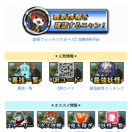
妖怪ウォッチバスターズ2 攻略WikiTop
▼人気情報▼
裏技一覧
QRコード
最強妖怪ランキング
▼オススメ情報▼