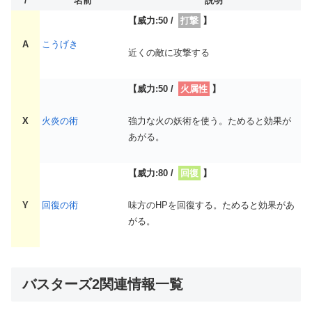
/
名前
説明
【威力:50 /
打撃
】
A
こうげき
近くの敵に攻撃する
【威力:50 /
火属性
】
X
火炎の術
強力な火の妖術を使う。ためると効果が
あがる。
【威力:80 /
回復
】
Y
回復の術
味方のHPを回復する。ためると効果があ
がる。
バスターズ2関連情報一覧