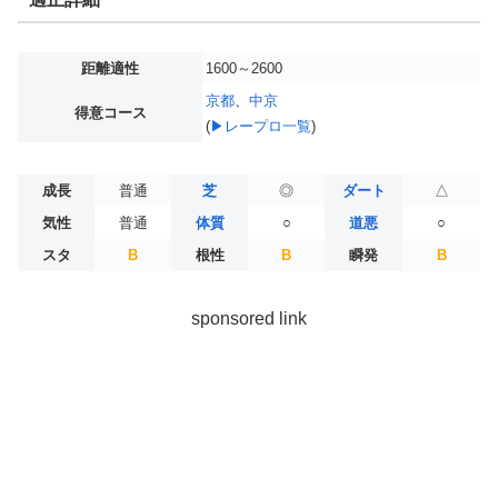
距離適性
1600～2600
京都
、
中京
得意コース
(
▶レープロ一覧
)
成長
普通
芝
◎
ダート
△
気性
普通
体質
○
道悪
○
スタ
B
根性
B
瞬発
B
sponsored link