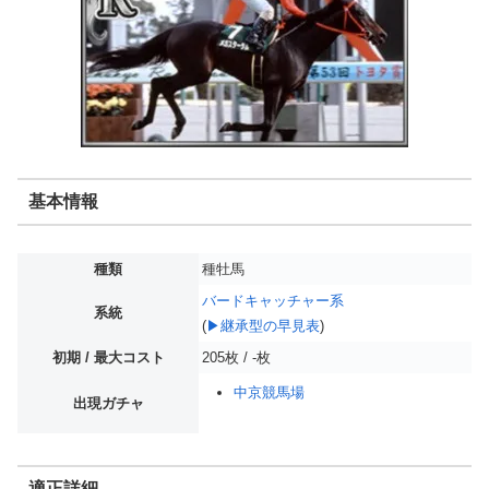
基本情報
種類
種牡馬
バードキャッチャー系
系統
(
▶継承型の早見表
)
初期 / 最大コスト
205枚 / -枚
中京競馬場
出現ガチャ
適正詳細