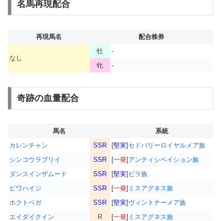
名馬再現配合
再現馬名
配合株券
牡
-
なし
牝
-
奇跡の血量配合
馬名
系統
カレンチャン
SSR
[
堅実
]
セドバリーロイヤルメア族
シンコウラブリイ
SSR
[
一発
]
アンティシペイション族
ダンスインザムード
SSR
[
堅実
]
ピラ族
ビワハイジ
SSR
[
一発
]
ミスアグネス族
ホクトベガ
SSR
[
堅実
]
ヴィントナーメア族
エイダイクイン
R
[
一発
]
ミスアグネス族