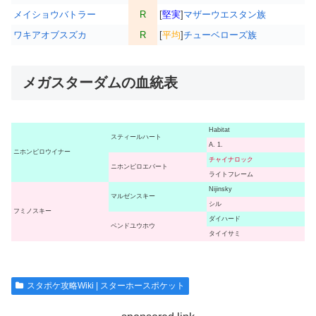
メイショウバトラー
R
[
堅実
]
マザーウエスタン族
ワキアオブスズカ
R
[
平均
]
チューベローズ族
メガスターダムの血統表
Habitat
スティールハート
A. 1.
ニホンピロウイナー
チャイナロック
ニホンピロエバート
ライトフレーム
Nijinsky
マルゼンスキー
シル
フミノスキー
ダイハード
ベンドユウホウ
タイイサミ
スタポケ攻略Wiki | スターホースポケット