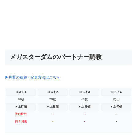
メガスターダムのパートナー調教
▶脚質の種類・変更方法はこちら
コスト1
コスト2
コスト3
コスト4
10枚
20枚
40枚
なし
▼上昇値
▼上昇値
▼上昇値
▼上昇値
勝負根性
-
-
-
調子回復
-
-
-