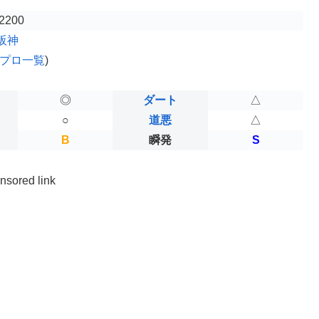
2200
阪神
プロ一覧
)
◎
ダート
△
○
道悪
△
B
瞬発
S
nsored link