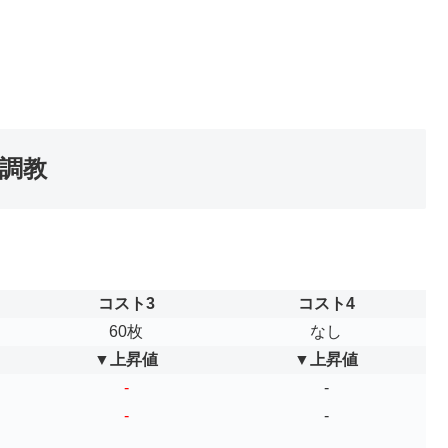
調教
コスト3
コスト4
60枚
なし
▼上昇値
▼上昇値
-
-
-
-