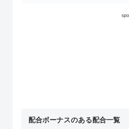
spo
配合ボーナスのある配合一覧