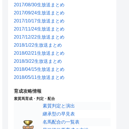
2017/08/30生放送まとめ
2017/09/24生放送まとめ
2017/10/17生放送まとめ
2017/11/24生放送まとめ
2017/12/22生放送まとめ
2018/1/22生放送まとめ
2018/02/21生放送まとめ
2018/3/22生放送まとめ
2018/04/15生放送まとめ
2018/05/11生放送まとめ
育成攻略情報
素質馬育成・判定・配合
素質判定と演出
継承型の早見表
名馬配合の一覧表