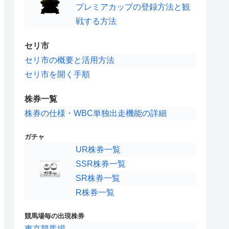
プレミアカップの登録方法と観
戦する方法
セリ市
セリ市の概要と活用方法
セリ市を開く手順
株券一覧
株券の仕様・WBC単独出走機能の詳細
ガチャ
UR株券一覧
SSR株券一覧
SR株券一覧
R株券一覧
競馬場毎の出現株券
東京競馬場