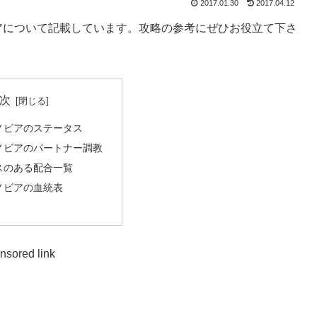
2017.01.30
2017.04.12
アについて記載しています。攻略の参考にぜひお役立て下さ
次
ノビアのステータス
ノビアのパートナー調教
スのある配合一覧
ノビアの血統表
nsored link