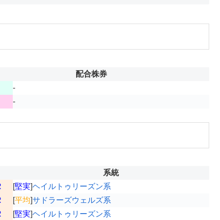
配合株券
-
-
系統
R
[
堅実
]
ヘイルトゥリーズン系
R
[
平均
]
サドラーズウェルズ系
R
[
堅実
]
ヘイルトゥリーズン系