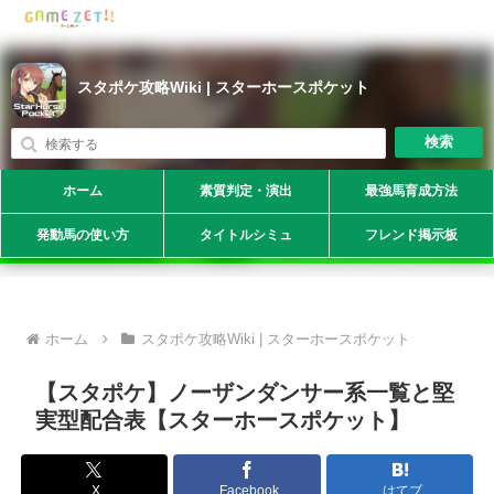
スタポケ攻略Wiki | スターホースポケット
検索
ホーム
素質判定・演出
最強馬育成方法
発動馬の使い方
タイトルシミュ
フレンド掲示板
ホーム
スタポケ攻略Wiki | スターホースポケット
【スタポケ】ノーザンダンサー系一覧と堅
実型配合表【スターホースポケット】
X
Facebook
はてブ