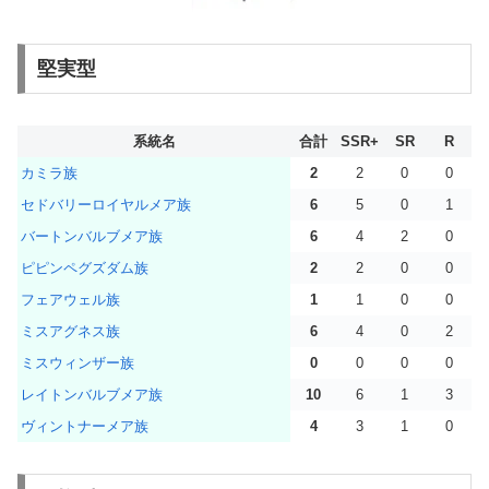
堅実型
系統名
合計
SSR+
SR
R
カミラ族
2
2
0
0
セドバリーロイヤルメア族
6
5
0
1
バートンバルブメア族
6
4
2
0
ピピンペグズダム族
2
2
0
0
フェアウェル族
1
1
0
0
ミスアグネス族
6
4
0
2
ミスウィンザー族
0
0
0
0
レイトンバルブメア族
10
6
1
3
ヴィントナーメア族
4
3
1
0