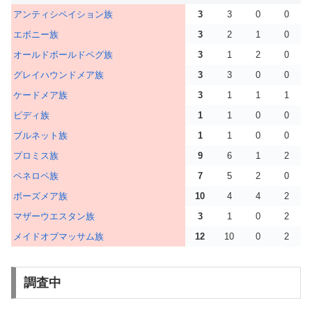
アンティシペイション族
3
3
0
0
エボニー族
3
2
1
0
オールドボールドペグ族
3
1
2
0
グレイハウンドメア族
3
3
0
0
ケードメア族
3
1
1
1
ビディ族
1
1
0
0
ブルネット族
1
1
0
0
プロミス族
9
6
1
2
ペネロペ族
7
5
2
0
ボーズメア族
10
4
4
2
マザーウエスタン族
3
1
0
2
メイドオブマッサム族
12
10
0
2
調査中