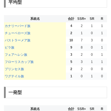
平均型
系統名
合計
SSR+
SR
R
カナリーバード族
4
2
1
1
チューベローズ族
2
1
0
1
バストラーメア族
10
7
3
0
ピラ族
9
8
0
1
フェアヘレン族
3
2
0
1
フローリスカップ族
5
3
1
1
プリンセス族
2
2
0
0
ワグテイル族
1
0
1
0
一発型
系統名
合計
SSR+
SR
R