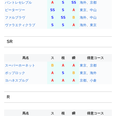
パントレセレブル
A
S
SS
海外
、
京都
ピーターツー
SS
S
A
東京
、
中山
ファルブラヴ
S
SS
B
海外
、
中山
ヴァラエティクラブ
S
S
A
海外
、
東京
SR
馬名
ス
根
瞬
得意コース
スーパーホーネット
B
A
A
東京
、
京都
ポップロック
A
S
B
東京
、
海外
ヨハネスブルグ
A
A
A
京都
、
小倉
R
馬名
ス
根
瞬
得意コース