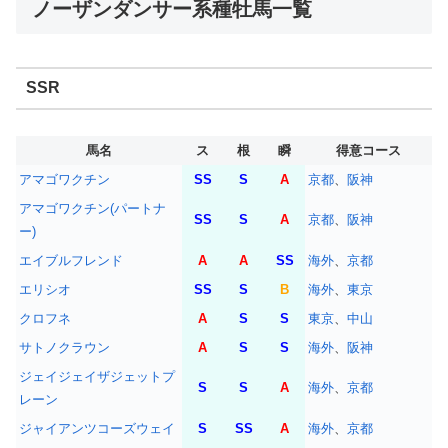
ノーザンダンサー系種牡馬一覧
SSR
馬名
ス
根
瞬
得意コース
アマゴワクチン
SS
S
A
京都
、
阪神
アマゴワクチン(パートナ
SS
S
A
京都
、
阪神
ー)
エイブルフレンド
A
A
SS
海外
、
京都
エリシオ
SS
S
B
海外
、
東京
クロフネ
A
S
S
東京
、
中山
サトノクラウン
A
S
S
海外
、
阪神
ジェイジェイザジェットプ
S
S
A
海外
、
京都
レーン
ジャイアンツコーズウェイ
S
SS
A
海外
、
京都