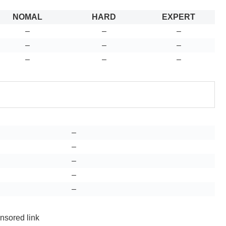
NOMAL
HARD
EXPERT
–
–
–
–
–
–
–
–
–
–
–
–
–
–
nsored link