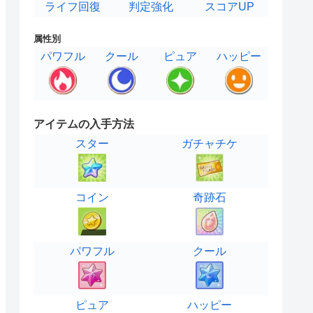
ライフ回復
判定強化
スコアUP
属性別
パワフル
クール
ピュア
ハッピー
アイテムの入手方法
スター
ガチャチケ
コイン
奇跡石
パワフル
クール
ピュア
ハッピー