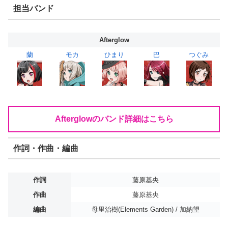
担当バンド
Afterglow
蘭
モカ
ひまり
巴
つぐみ
Afterglowのバンド詳細はこちら
作詞・作曲・編曲
作詞
藤原基央
作曲
藤原基央
編曲
母里治樹(Elements Garden) / 加納望