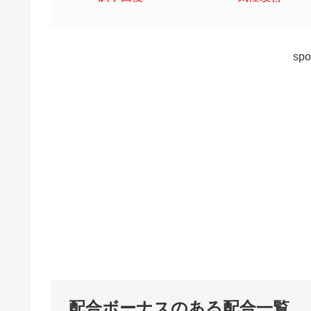
spo
配合ボーナスのある配合一覧