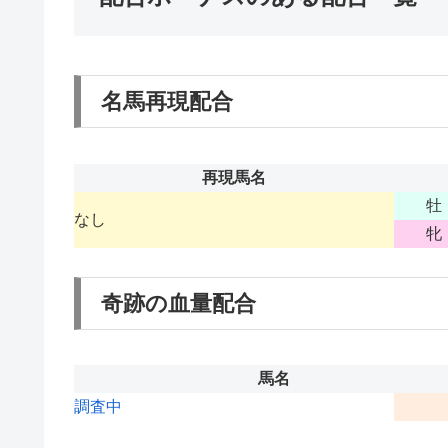
名馬再現配合
再現馬名
牡
なし
牝
奇跡の血量配合
馬名
調査中