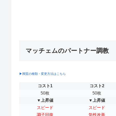
マッチェムのパートナー調教
▶脚質の種類・変更方法はこちら
コスト1
コスト2
50枚
50枚
▼上昇値
▼上昇値
スピード
スピード
調子回復
気性改善