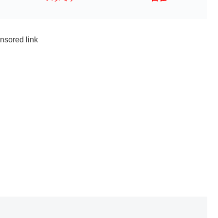
nsored link