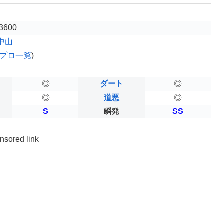
3600
中山
プロ一覧
)
◎
ダート
◎
◎
道悪
◎
S
瞬発
SS
nsored link