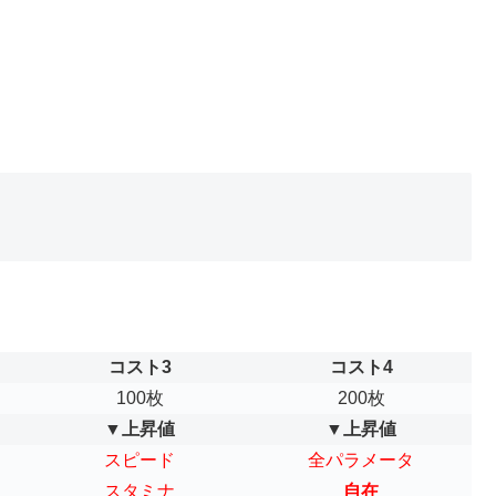
コスト3
コスト4
100枚
200枚
▼上昇値
▼上昇値
スピード
全パラメータ
スタミナ
自在