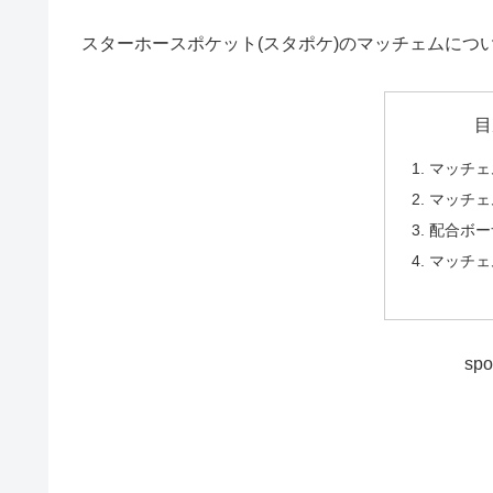
スターホースポケット(スタポケ)のマッチェムにつ
目
マッチェ
マッチェ
配合ボー
マッチェ
spo