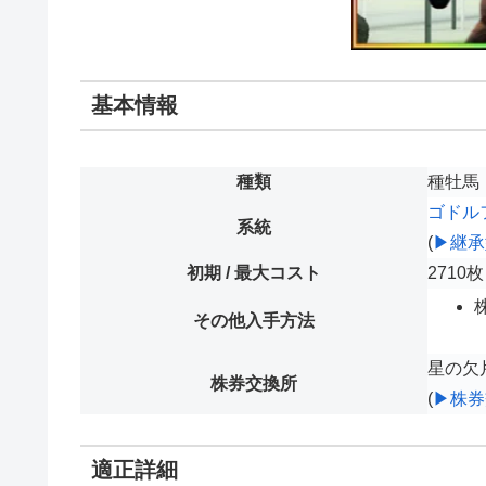
基本情報
種類
種牡馬
ゴドル
系統
(
▶継承
初期 / 最大コスト
2710枚 
その他入手方法
星の欠片
株券交換所
(
▶株券
適正詳細