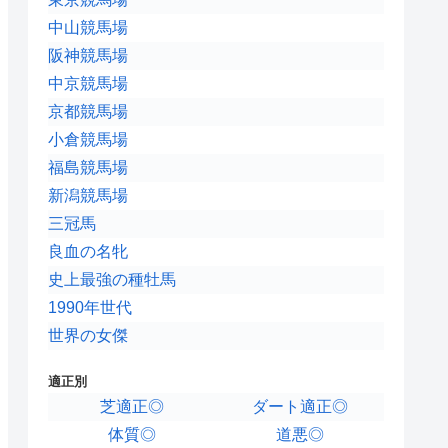
中山競馬場
阪神競馬場
中京競馬場
京都競馬場
小倉競馬場
福島競馬場
新潟競馬場
三冠馬
良血の名牝
史上最強の種牡馬
1990年世代
世界の女傑
適正別
芝適正◎
ダート適正◎
体質◎
道悪◎