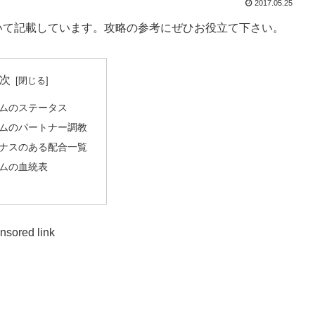
2017.05.25
いて記載しています。攻略の参考にぜひお役立て下さい。
次
ムのステータス
ムのパートナー調教
ナスのある配合一覧
ムの血統表
nsored link