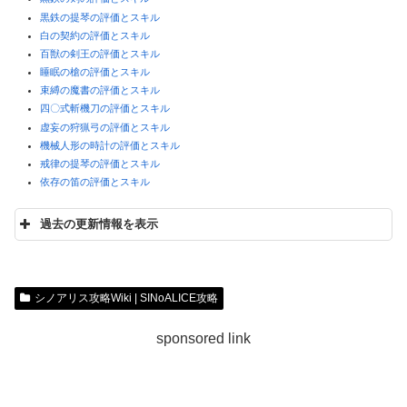
黒鉄の提琴の評価とスキル
白の契約の評価とスキル
百獣の剣王の評価とスキル
睡眠の槍の評価とスキル
束縛の魔書の評価とスキル
四〇式斬機刀の評価とスキル
虚妄の狩猟弓の評価とスキル
機械人形の時計の評価とスキル
戒律の提琴の評価とスキル
依存の笛の評価とスキル
過去の更新情報を表示
シノアリス攻略Wiki | SINoALICE攻略
孤独ノ化身イベントを攻略！
sponsored link