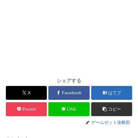
人魚姫/ミンストレルの解放条件とスキル
悲哀の提琴の評価とスキル
海底の弓の評価とスキル
海底の杖の評価とスキル
海底の大剣の評価とスキル
弔い人ジギタリスの評価とスキル
束縛の杖の評価とスキル
シンデレラの評価とスキル
ジョブ一覧
シェアする
アリスの評価とスキル
人魚姫の評価とスキル
X
Facebook
はてブ
Pocket
LINE
コピー
ゲームゼット攻略部
復讐ノ記録イベント攻略！オススメ武器はコレ！
海底のミュール[祈祷]の評価とスキル
海底のバレッタ[祈祷]の評価とスキル