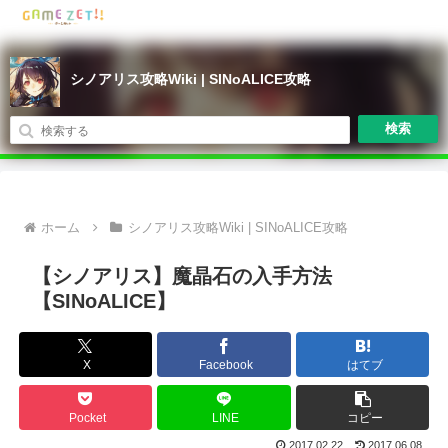
シノアリス攻略Wiki | SINoALICE攻略
検索
ホーム
シノアリス攻略Wiki | SINoALICE攻略
【シノアリス】魔晶石の入手方法
【SINoALICE】
X
Facebook
はてブ
Pocket
LINE
コピー
2017.02.22
2017.06.08