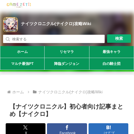
ナイツクロニクル(ナイクロ)攻略Wiki
検索
ホーム
リセマラ
最強キャラ
マルチ最強PT
降臨ダンジョン
白の騎士団
ホーム
ナイツクロニクル(ナイクロ)攻略Wiki
【ナイツクロニクル】初心者向け記事まと
め【ナイクロ】
X
Facebook
はてブ