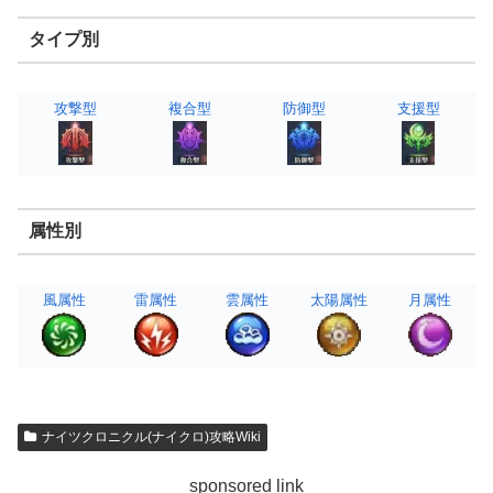
タイプ別
攻撃型
複合型
防御型
支援型
属性別
風属性
雷属性
雲属性
太陽属性
月属性
ナイツクロニクル(ナイクロ)攻略Wiki
sponsored link