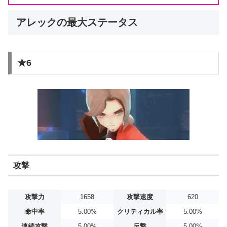
アレックの最大ステータス
★6
攻撃
攻撃力
1658
攻撃速度
620
命中率
5.00%
クリティカル率
5.00%
連続攻撃
5.00%
反撃
5.00%