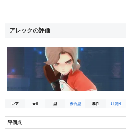
アレックの評価
レア
★6
型
複合型
属性
月属性
評価点