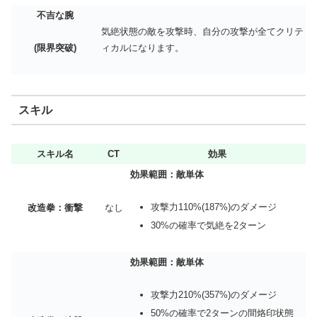
不吉な腕
気絶状態の敵を攻撃時、自分の攻撃が全てクリテ
ィカルになります。
(限界突破)
スキル
スキル名
CT
効果
効果範囲：敵単体
攻撃力110%(187%)のダメージ
改造拳：衝撃
なし
30%の確率で気絶を2ターン
効果範囲：敵単体
攻撃力210%(357%)のダメージ
50%の確率で2ターンの間烙印状態