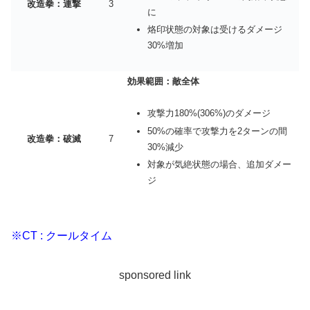
改造拳：連撃
3
に
烙印状態の対象は受けるダメージ
30%増加
効果範囲：敵全体
攻撃力180%(306%)のダメージ
50%の確率で攻撃力を2ターンの間
改造拳：破滅
7
30%減少
対象が気絶状態の場合、追加ダメー
ジ
※CT : クールタイム
sponsored link