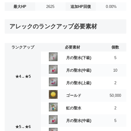
最大HP
2625
追加HP回復
0.00%
アレックのランクアップ必要素材
ランクアップ
必要素材
個数
月の聖水(下級)
5
月の聖水(中級)
10
★4→★5
月の聖水(上級)
2
ゴールド
50,000
虹の聖水
2
月の聖水(中級)
5
★5→★6