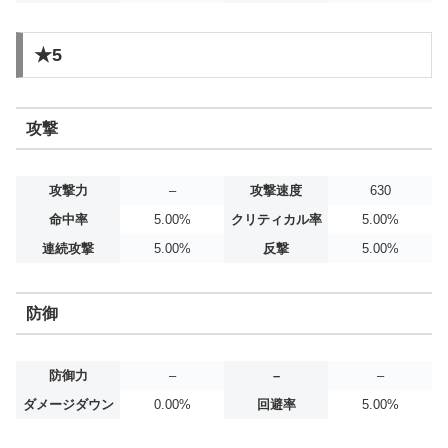
★5
攻撃
攻撃力
–
攻撃速度
630
命中率
5.00%
クリティカル率
5.00%
連続攻撃
5.00%
反撃
5.00%
防御
防御力
–
–
–
ダメージダウン
0.00%
回避率
5.00%