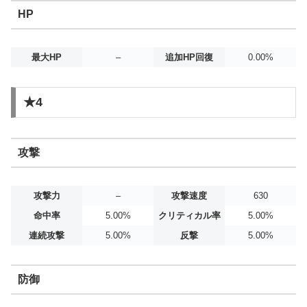
HP
最大HP
–
追加HP回復
0.00%
★4
攻撃
攻撃力
–
攻撃速度
630
命中率
5.00%
クリティカル率
5.00%
連続攻撃
5.00%
反撃
5.00%
防御