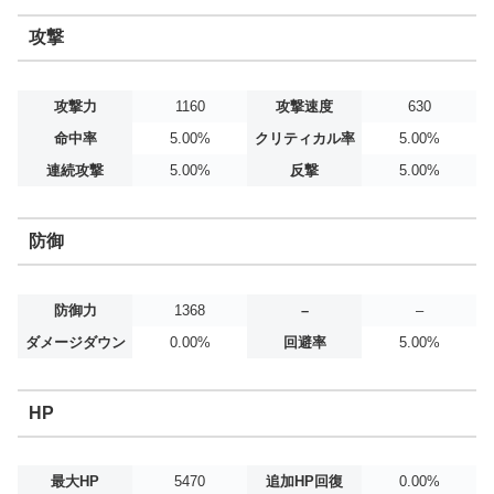
攻撃
攻撃力
1160
攻撃速度
630
命中率
5.00%
クリティカル率
5.00%
連続攻撃
5.00%
反撃
5.00%
防御
防御力
1368
–
–
ダメージダウン
0.00%
回避率
5.00%
HP
最大HP
5470
追加HP回復
0.00%