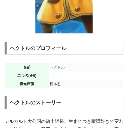
ヘクトルのプロフィール
名前
ヘクトル
二つ名(★6)
–
担当声優
松本忍
ヘクトルのストーリー
デルカルト大公国の騎士隊長。生まれつき喧嘩好きで変わ