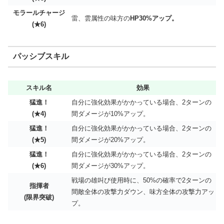
モラールチャージ
雷、雲属性の味方の
HP30%アップ。
(★6)
パッシブスキル
スキル名
効果
猛進！
自分に強化効果がかかっている場合、2ターンの
(★4)
間ダメージが10%アップ。
猛進！
自分に強化効果がかかっている場合、2ターンの
(★5)
間ダメージが20%アップ。
猛進！
自分に強化効果がかかっている場合、2ターンの
(★6)
間ダメージが30%アップ。
戦場の雄叫び使用時に、50%の確率で2ターンの
指揮者
間敵全体の攻撃力ダウン、味方全体の攻撃力アッ
(限界突破)
プ。