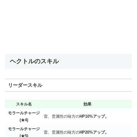
ヘクトルのスキル
リーダースキル
スキル名
効果
モラールチャージ
雷、雲属性の味方の
HP10%アップ。
(★4)
モラールチャージ
雷、雲属性の味方の
HP20%アップ。
(★5)