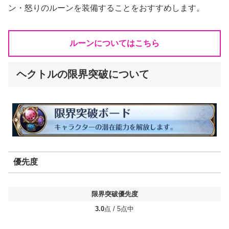
ン・怒りのルーンを装備することをおすすめします。
ルーンについてはこちら
ヘクトルの限界突破について
優先度
限界突破優先度
3.0
点 / 5点中