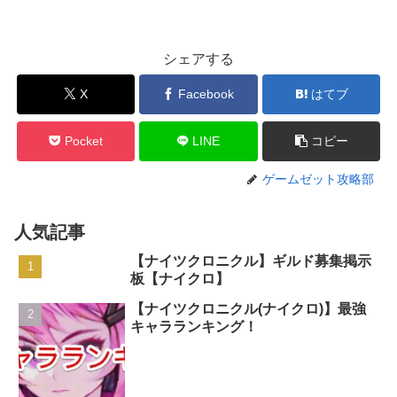
シェアする
X
Facebook
はてブ
Pocket
LINE
コピー
ゲームゼット攻略部
人気記事
【ナイツクロニクル】ギルド募集掲示
板【ナイクロ】
【ナイツクロニクル(ナイクロ)】最強
キャラランキング！