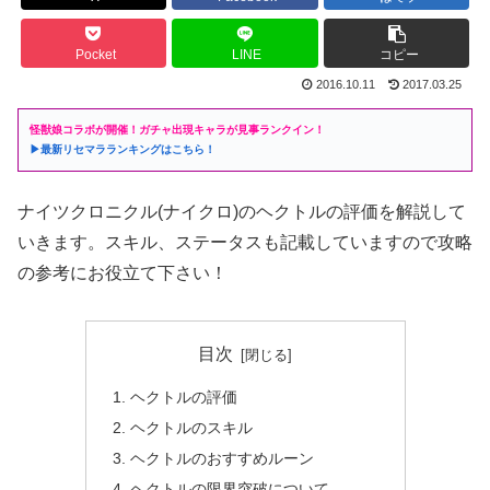
Pocket
LINE
コピー
2016.10.11
2017.03.25
怪獣娘コラボが開催！ガチャ出現キャラが見事ランクイン！
▶最新リセマラランキングはこちら！
ナイツクロニクル(ナイクロ)のヘクトルの評価を解説して
いきます。スキル、ステータスも記載していますので攻略
の参考にお役立て下さい！
目次
ヘクトルの評価
ヘクトルのスキル
ヘクトルのおすすめルーン
ヘクトルの限界突破について