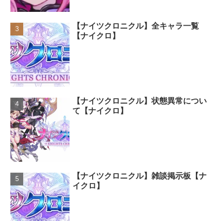
【ナイツクロニクル】全キャラ一覧
【ナイクロ】
【ナイツクロニクル】状態異常につい
て【ナイクロ】
【ナイツクロニクル】雑談掲示板【ナ
イクロ】