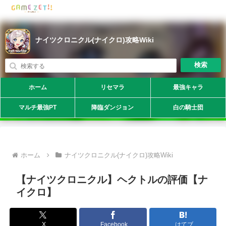
ナイツクロニクル(ナイクロ)攻略Wiki
検索
ホーム
リセマラ
最強キャラ
マルチ最強PT
降臨ダンジョン
白の騎士団
ホーム
ナイツクロニクル(ナイクロ)攻略Wiki
【ナイツクロニクル】ヘクトルの評価【ナ
イクロ】
X
Facebook
はてブ