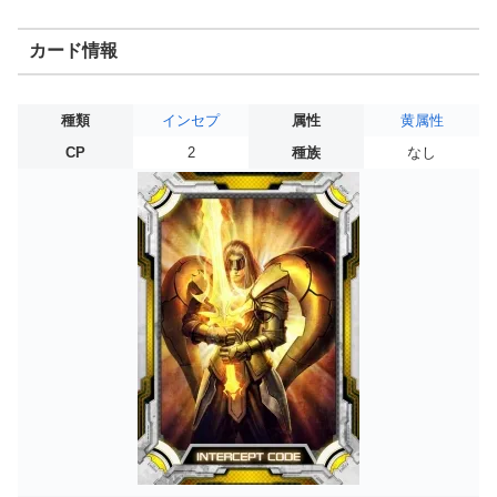
カード情報
種類
インセプ
属性
黄属性
CP
2
種族
なし