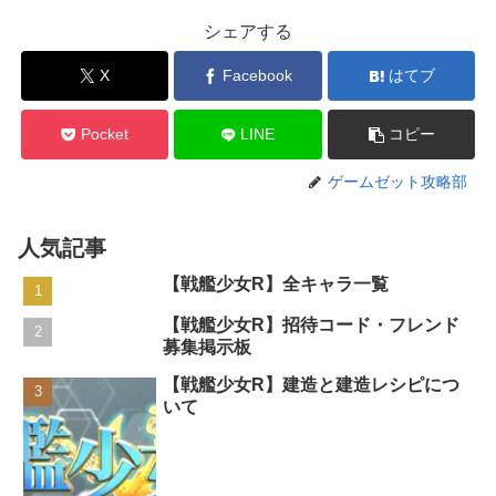
シェアする
X
Facebook
はてブ
Pocket
LINE
コピー
ゲームゼット攻略部
人気記事
【戦艦少女R】全キャラ一覧
【戦艦少女R】招待コード・フレンド
募集掲示板
【戦艦少女R】建造と建造レシピにつ
いて