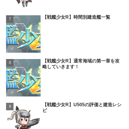
【戦艦少女R】時間別建造艦一覧
【戦艦少女R】通常海域の第一章を攻
略していきます！
【戦艦少女R】U505の評価と建造レシ
ピ