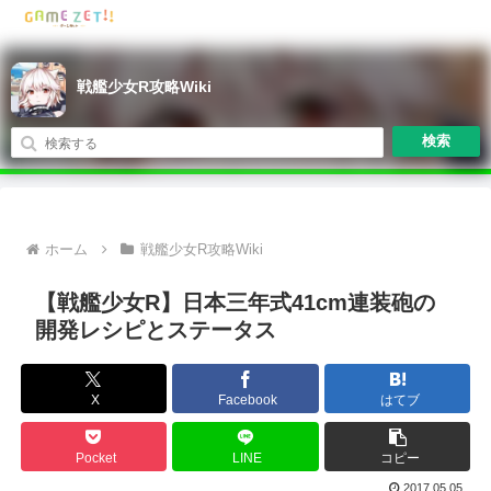
戦艦少女R攻略Wiki
検索
ホーム
戦艦少女R攻略Wiki
【戦艦少女R】日本三年式41cm連装砲の
開発レシピとステータス
X
Facebook
はてブ
Pocket
LINE
コピー
2017.05.05