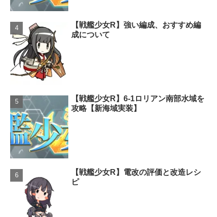
【戦艦少女R】強い編成、おすすめ編
成について
【戦艦少女R】6-1ロリアン南部水域を
攻略【新海域実装】
【戦艦少女R】電改の評価と改造レシ
ピ