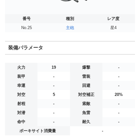
番号
種別
レア度
No.25
主砲
星4
装備パラメータ
火力
19
爆撃
-
装甲
-
雷装
-
幸運
-
回避
-
対空
5
対空補正
20%
射程
-
索敵
-
対潜
-
魚雷
-
命中
-
耐久
-
ボーキサイト消費量
-