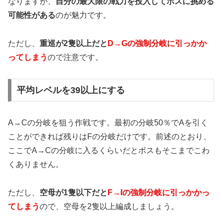
なりますが、
自分の最大限の戦力を投入してボスに挑める
可能性がある
のが魅力です。
ただし、
重巡が2隻以上だと
D→Gの強制分岐に引っかか
ってしまう
ので注意です。
平均レベルを39以上にする
A→Cの分岐を狙う作戦です。最初の分岐50％でAを引く
ことができれば残りはFの分岐だけです。前述のとおり、
ここでA→Cの分岐に入るくらいだとボスもそこまでこわ
くありません。
ただし、
空母が1隻以下だと
F→Iの強制分岐に引っかかっ
てしまう
ので、空母を2隻以上編成しましょう。