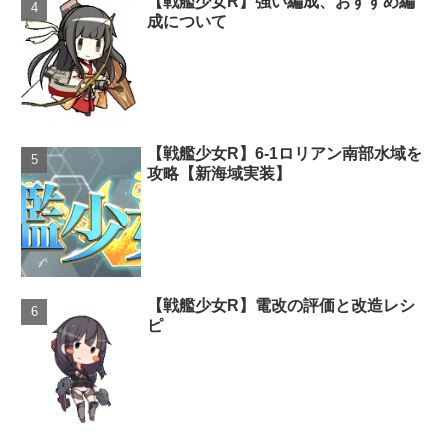
【戦艦少女R】強い編成、おすすめ編
成について
【戦艦少女R】6-1ロリアン南部水域を
攻略【新海域実装】
【戦艦少女R】電改の評価と改造レシ
ピ