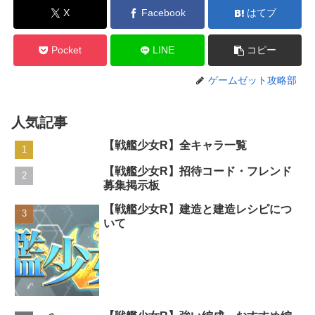
X
Facebook
はてブ
Pocket
LINE
コピー
ゲームゼット攻略部
人気記事
【戦艦少女R】全キャラ一覧
【戦艦少女R】招待コード・フレンド
募集掲示板
【戦艦少女R】建造と建造レシピにつ
いて