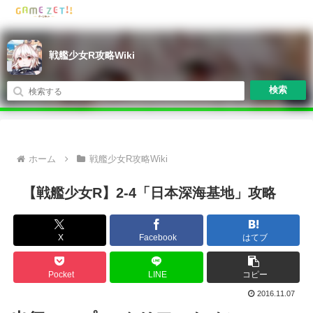
戦艦少女R攻略Wiki
検索
ホーム
戦艦少女R攻略Wiki
【戦艦少女R】2-4「日本深海基地」攻略
X
Facebook
はてブ
Pocket
LINE
コピー
2016.11.07