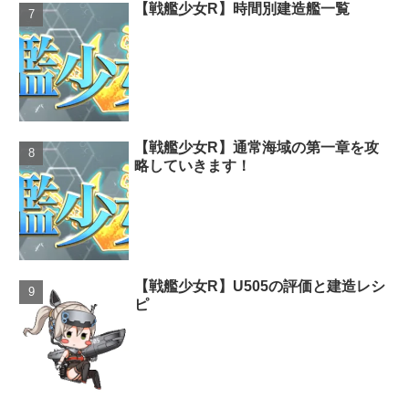
【戦艦少女R】時間別建造艦一覧
【戦艦少女R】通常海域の第一章を攻
略していきます！
【戦艦少女R】U505の評価と建造レシ
ピ