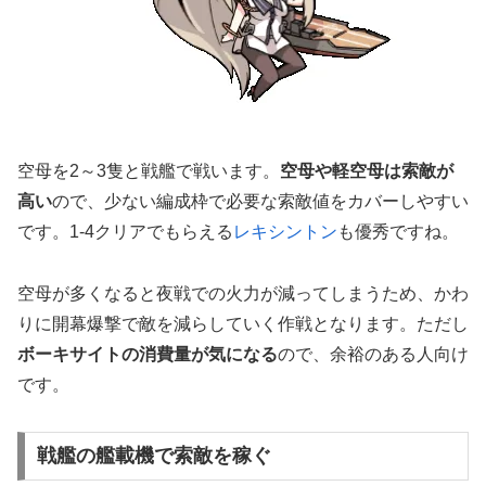
空母を2～3隻と戦艦で戦います。
空母や軽空母は索敵が
高い
ので、少ない編成枠で必要な索敵値をカバーしやすい
です。1-4クリアでもらえる
レキシントン
も優秀ですね。
空母が多くなると夜戦での火力が減ってしまうため、かわ
りに開幕爆撃で敵を減らしていく作戦となります。ただし
ボーキサイトの消費量が気になる
ので、余裕のある人向け
です。
戦艦の艦載機で索敵を稼ぐ