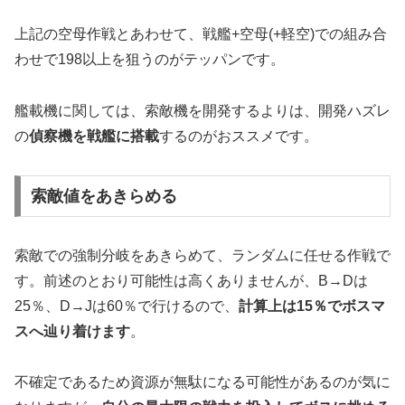
上記の空母作戦とあわせて、戦艦+空母(+軽空)での組み合
わせで198以上を狙うのがテッパンです。
艦載機に関しては、索敵機を開発するよりは、開発ハズレ
の
偵察機を戦艦に搭載
するのがおススメです。
索敵値をあきらめる
索敵での強制分岐をあきらめて、ランダムに任せる作戦で
す。前述のとおり可能性は高くありませんが、B→Dは
25％、D→Jは60％で行けるので、
計算上は15％でボスマ
スへ辿り着けます
。
不確定であるため資源が無駄になる可能性があるのが気に