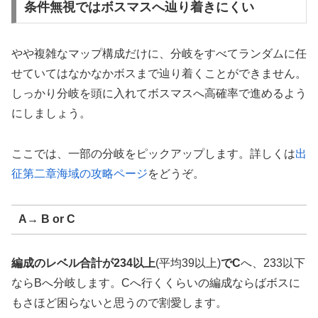
条件無視ではボスマスへ辿り着きにくい
やや複雑なマップ構成だけに、分岐をすべてランダムに任
せていてはなかなかボスまで辿り着くことができません。
しっかり分岐を頭に入れてボスマスへ高確率で進めるよう
にしましょう。
ここでは、一部の分岐をピックアップします。詳しくは
出
征第二章海域の攻略ページ
をどうぞ。
A→ B or C
編成のレベル合計が234以上
(平均39以上)
でC
へ、233以下
ならBへ分岐します。Cへ行くくらいの編成ならばボスに
もさほど困らないと思うので割愛します。