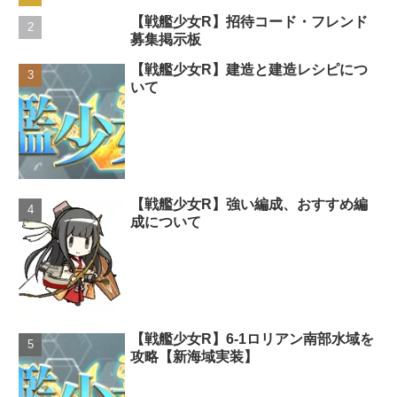
【戦艦少女R】招待コード・フレンド
募集掲示板
【戦艦少女R】建造と建造レシピにつ
いて
【戦艦少女R】強い編成、おすすめ編
成について
【戦艦少女R】6-1ロリアン南部水域を
攻略【新海域実装】