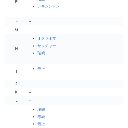
E
レキシントン
F
–
G
–
オクラホマ
サッチャー
H
瑞鶴
最上
I
J
–
K
–
L
–
瑞鶴
赤城
最上