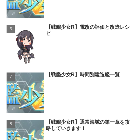
【戦艦少女R】電改の評価と改造レシ
ピ
【戦艦少女R】時間別建造艦一覧
【戦艦少女R】通常海域の第一章を攻
略していきます！