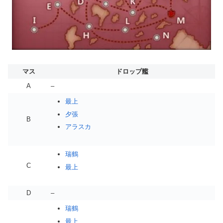
マス
ドロップ艦
A
–
最上
夕張
B
アラスカ
瑞鶴
C
最上
D
–
瑞鶴
最上