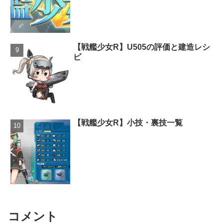
【戦艦少女R】U505の評価と建造レシ
ピ
【戦艦少女R】小技・裏技一覧
コメント