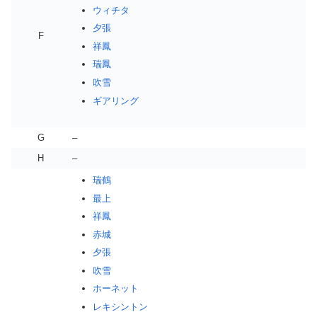
ウィチタ
夕張
F
祥鳳
瑞鳳
吹雪
ギアリング
G
–
H
–
瑞鶴
最上
祥鳳
赤城
夕張
吹雪
ホーネット
レキシントン