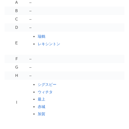
A
–
B
–
C
–
D
–
瑞鶴
E
レキシントン
F
–
G
–
H
–
シグスビー
ウィチタ
最上
I
赤城
加賀