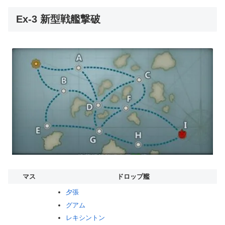
Ex-3 新型戦艦撃破
マス
ドロップ艦
夕張
グアム
レキシントン