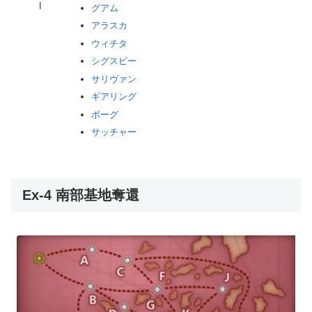
I
グアム
アラスカ
ウィチタ
シグスビー
サリヴァン
ギアリング
ボーグ
サッチャー
Ex-4 南部基地奪還