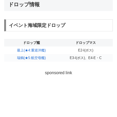
ドロップ情報
イベント海域限定ドロップ
ドロップ艦
ドロップマス
最上(★4:重巡洋艦)
E2-I(ボス)
瑞鶴(★5:航空母艦)
E3-I(ボス)、E4-E・C
sponsored link