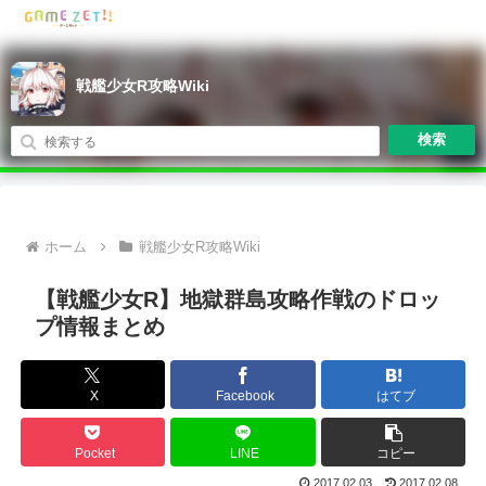
戦艦少女R攻略Wiki
検索
ホーム
戦艦少女R攻略Wiki
【戦艦少女R】地獄群島攻略作戦のドロッ
プ情報まとめ
X
Facebook
はてブ
Pocket
LINE
コピー
2017.02.03
2017.02.08