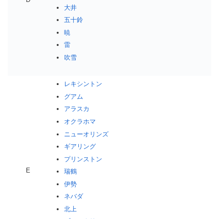
大井
五十鈴
暁
雷
吹雪
レキシントン
グアム
アラスカ
オクラホマ
ニューオリンズ
ギアリング
プリンストン
E
瑞鶴
伊勢
ネバダ
北上