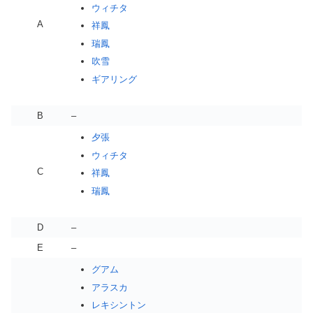
ウィチタ
A
祥鳳
瑞鳳
吹雪
ギアリング
B
–
夕張
ウィチタ
C
祥鳳
瑞鳳
D
–
E
–
グアム
アラスカ
レキシントン