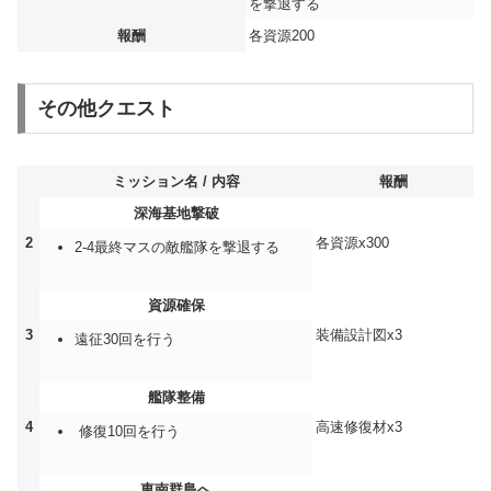
を撃退する
報酬
各資源200
その他クエスト
ミッション名 / 内容
報酬
深海基地撃破
2
各資源x300
2-4最終マスの敵艦隊を撃退する
資源確保
3
装備設計図x3
遠征30回を行う
艦隊整備
4
高速修復材x3
修復10回を行う
東南群島へ