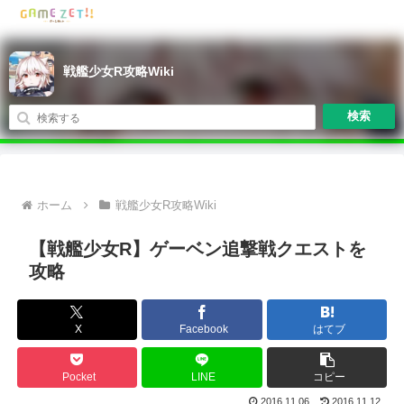
戦艦少女R攻略Wiki
検索
ホーム
戦艦少女R攻略Wiki
【戦艦少女R】ゲーベン追撃戦クエストを
攻略
X
Facebook
はてブ
Pocket
LINE
コピー
2016.11.06
2016.11.12