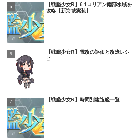
【戦艦少女R】6-1ロリアン南部水域を
攻略【新海域実装】
【戦艦少女R】電改の評価と改造レシ
ピ
【戦艦少女R】時間別建造艦一覧