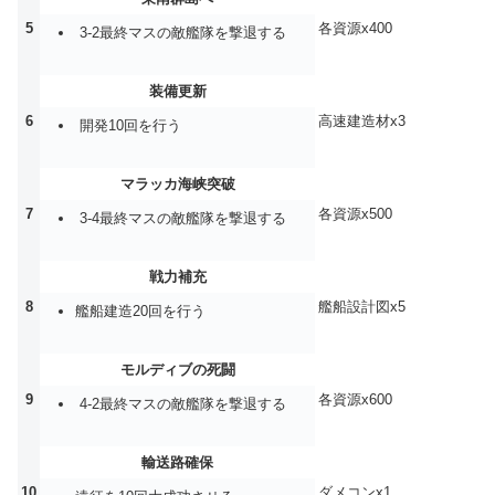
5
各資源x400
3-2最終マスの敵艦隊を撃退する
装備更新
6
高速建造材x3
開発10回を行う
マラッカ海峡突破
7
各資源x500
3-4最終マスの敵艦隊を撃退する
戦力補充
8
艦船設計図x5
艦船建造20回を行う
モルディブの死闘
9
各資源x600
4-2最終マスの敵艦隊を撃退する
輸送路確保
10
ダメコンx1