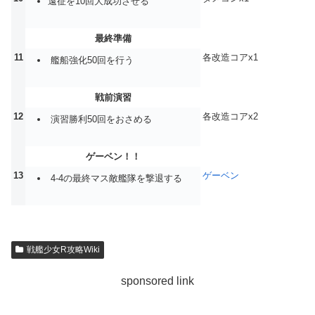
遠征を10回大成功させる
最終準備
11
各改造コアx1
艦船強化50回を行う
戦前演習
12
各改造コアx2
演習勝利50回をおさめる
ゲーベン！！
13
ゲーベン
4-4の最終マス敵艦隊を撃退する
戦艦少女R攻略Wiki
sponsored link