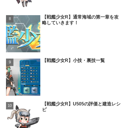
【戦艦少女R】通常海域の第一章を攻
略していきます！
【戦艦少女R】小技・裏技一覧
【戦艦少女R】U505の評価と建造レシ
ピ