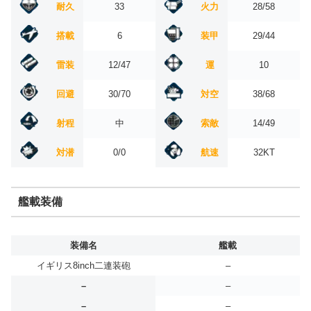
耐久
33
火力
28/58
搭載
6
装甲
29/44
雷装
12/47
運
10
回避
30/70
対空
38/68
射程
中
索敵
14/49
対潜
0/0
航速
32KT
艦載装備
装備名
艦載
イギリス8inch二連装砲
–
–
–
–
–