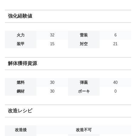
強化経験値
火力
32
雷装
6
装甲
15
対空
21
解体獲得資源
燃料
30
弾薬
40
鋼材
30
ボーキ
0
改造レシピ
改造後
改造不可