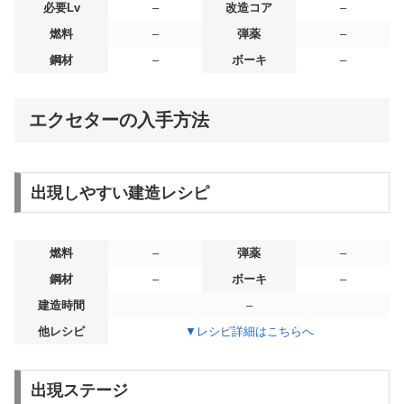
必要Lv
–
改造コア
–
燃料
–
弾薬
–
鋼材
–
ボーキ
–
エクセターの入手方法
出現しやすい建造レシピ
燃料
–
弾薬
–
鋼材
–
ボーキ
–
建造時間
–
他レシピ
▼レシピ詳細はこちらへ
出現ステージ