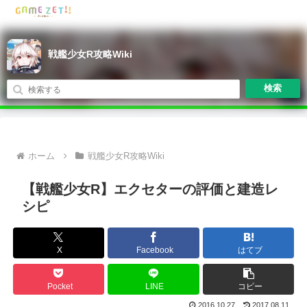
戦艦少女R攻略Wiki
検索
ホーム
戦艦少女R攻略Wiki
【戦艦少女R】エクセターの評価と建造レ
シピ
X
Facebook
はてブ
Pocket
LINE
コピー
2016.10.27
2017.08.11