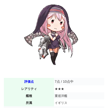
7点 / 10点中
評価点
レアリティ
★★★
艦種
重巡洋艦
所属
イギリス