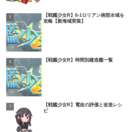
【戦艦少女R】6-1ロリアン南部水域を
攻略【新海域実装】
【戦艦少女R】時間別建造艦一覧
【戦艦少女R】電改の評価と改造レシ
ピ