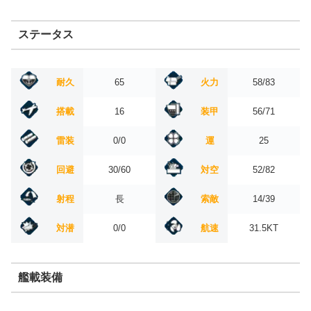
ステータス
耐久
65
火力
58/83
搭載
16
装甲
56/71
雷装
0/0
運
25
回避
30/60
対空
52/82
射程
長
索敵
14/39
対潜
0/0
航速
31.5KT
艦載装備