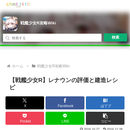
戦艦少女R攻略Wiki
検索
ホーム
戦艦少女R攻略Wiki
【戦艦少女R】レナウンの評価と建造レシ
ピ
X
Facebook
はてブ
Pocket
LINE
コピー
2016.10.27
2016.12.28