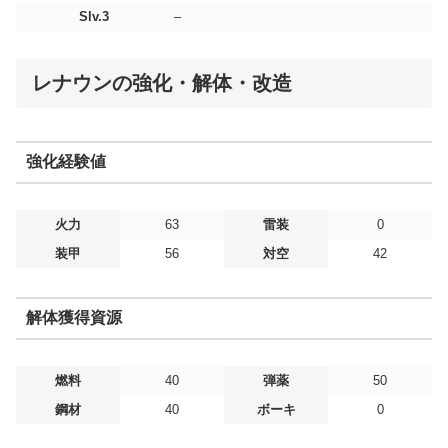
Slv.3
–
レナウンの強化・解体・改造
強化経験値
火力
63
雷装
0
装甲
56
対空
42
解体獲得資源
燃料
40
弾薬
50
鋼材
40
ボーキ
0