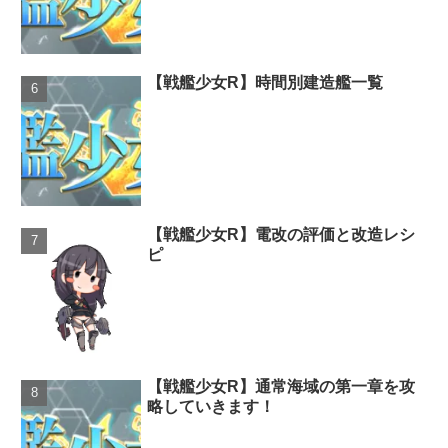
【戦艦少女R】時間別建造艦一覧
【戦艦少女R】電改の評価と改造レシ
ピ
【戦艦少女R】通常海域の第一章を攻
略していきます！