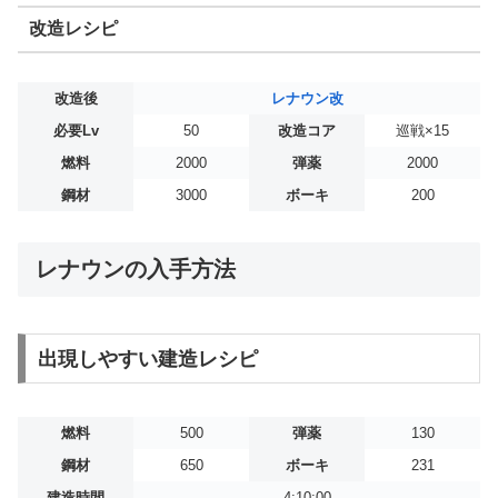
改造レシピ
改造後
レナウン改
必要Lv
50
改造コア
巡戦×15
燃料
2000
弾薬
2000
鋼材
3000
ボーキ
200
レナウンの入手方法
出現しやすい建造レシピ
燃料
500
弾薬
130
鋼材
650
ボーキ
231
建造時間
4:10:00