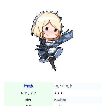
8点 / 10点中
評価点
レアリティ
★★★
艦種
巡洋戦艦