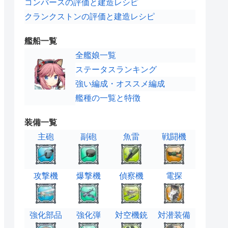
コンバースの評価と建造レシピ
クランクストンの評価と建造レシピ
艦船一覧
全艦娘一覧
ステータスランキング
強い編成・オススメ編成
艦種の一覧と特徴
装備一覧
主砲
副砲
魚雷
戦闘機
攻撃機
爆撃機
偵察機
電探
強化部品
強化弾
対空機銃
対潜装備