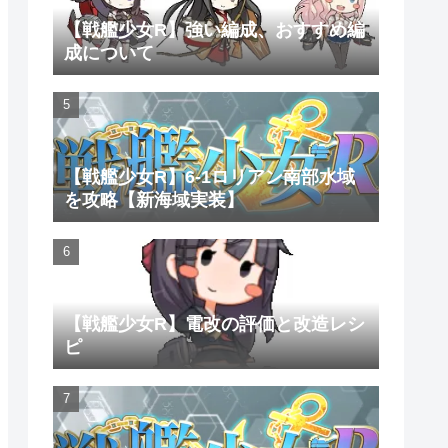
【戦艦少女R】強い編成、おすすめ編
成について
【戦艦少女R】6-1ロリアン南部水域
を攻略【新海域実装】
【戦艦少女R】電改の評価と改造レシ
ピ