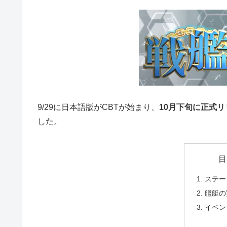
9/29に日本語版がCBTが始まり、
10月下旬に正式
した。
目
ステー
艦艇の
イベン