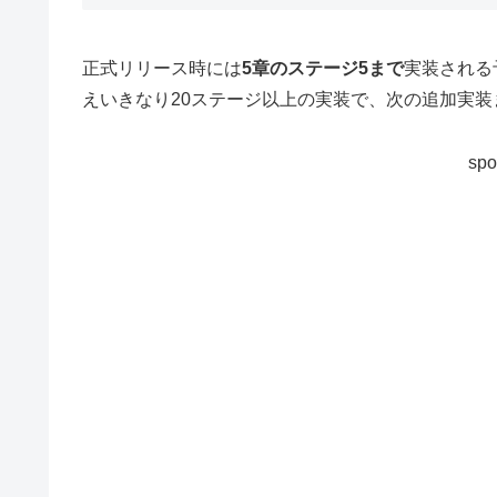
正式リリース時には
5章のステージ5まで
実装される
えいきなり20ステージ以上の実装で、次の追加実
spo