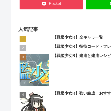
Pocket
人気記事
【戦艦少女R】全キャラ一覧
【戦艦少女R】招待コード・フ
【戦艦少女R】建造と建造レシ
【戦艦少女R】強い編成、おす