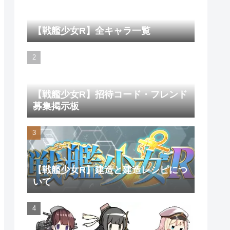
【戦艦少女R】全キャラ一覧
【戦艦少女R】招待コード・フレンド
募集掲示板
【戦艦少女R】建造と建造レシピにつ
いて