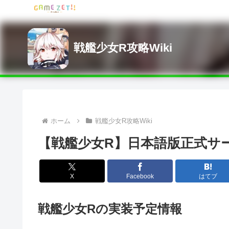
戦艦少女R攻略Wiki
ホーム
戦艦少女R攻略Wiki
【戦艦少女R】日本語版正式サ
X
Facebook
はてブ
戦艦少女Rの実装予定情報