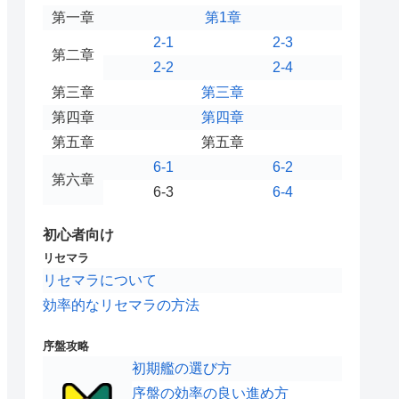
第一章
第1章
2-1
2-3
第二章
2-2
2-4
第三章
第三章
第四章
第四章
第五章
第五章
6-1
6-2
第六章
6-3
6-4
初心者向け
リセマラ
リセマラについて
効率的なリセマラの方法
序盤攻略
初期艦の選び方
序盤の効率の良い進め方