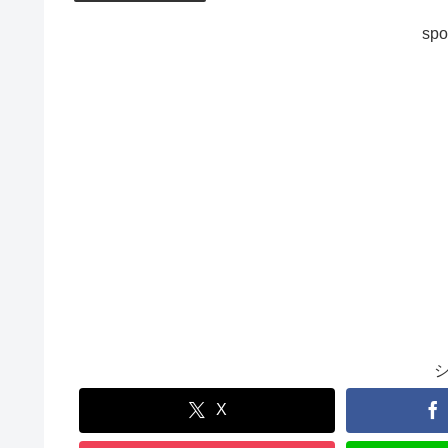
spo
X