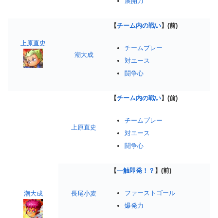
展開力
【
チーム内の戦い
】(前)
上原直史
チームプレー
潮大成
対エース
闘争心
【
チーム内の戦い
】(前)
チームプレー
上原直史
対エース
闘争心
【
一触即発！？
】(前)
ファーストゴール
潮大成
長尾小麦
爆発力