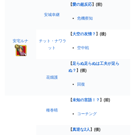
【
愛の超反応
】(前)
安城幸継
危機察知
【
大空の友情？
】(後)
安宅ルナ
チット・ナワラ
ット
空中戦
【
足らぬ足らぬは工夫が足ら
ぬ？
】(後)
花畑護
回復
【
未知の言語！？
】(前)
種巻晴
コーチング
【
真逆な2人
】(後)