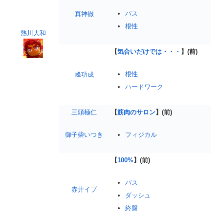
パス
真神徹
根性
熱川大和
【
気合いだけでは・・・
】(前)
根性
峰功成
ハードワーク
三頭極仁
【
筋肉のサロン
】(前)
御子柴いつき
フィジカル
【
100%
】(前)
パス
赤井イブ
ダッシュ
終盤