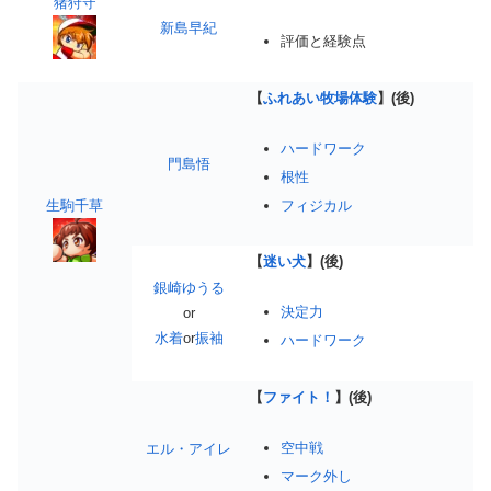
猪狩守
新島早紀
評価と経験点
【
ふれあい牧場体験
】(後)
ハードワーク
門島悟
根性
フィジカル
生駒千草
【
迷い犬
】(後)
銀崎ゆうる
決定力
or
水着
or
振袖
ハードワーク
【
ファイト！
】(後)
空中戦
エル・アイレ
マーク外し