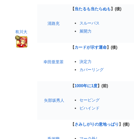
【
当たるも当たらぬも
】(後)
スルーパス
清路充
展開力
有川大
【
カードが示す運命
】(後)
決定力
幸田亜里茶
カバーリング
【
1000年に1度
】(前)
セービング
矢部坂秀人
ビハインド
【
さみしがりの意地っぱり
】(後)
マーク外し
兎塚蘭