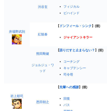
フィジカル
渋谷玄
ビハインド
【
ドンフィール・シンク
】(後)
井場野武則
紅観春
ジャイアントキラー
【
語りだすと止まらない？
】(前)
熊田剛健
コーチング
ジョルジュ・ワ
キャプテンシー
ッド
司令塔
【
先輩への感謝
】(後)
岩上順司
回復
恩田朝之
パス