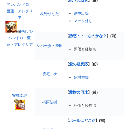
【
眠りの追求
】(後)
アレハンドロ・
亜蓮・アレグリ
途中出場
枕野ひなた
ア
マーク外し
or
[袴]アレ
【
誘惑・・・なのかな？
】(前)
ハンドロ・亜
蓮・アレグリア
シバータ・柴田
評価と経験点
【
愛の超反応
】(前)
安宅ルナ
危機察知
【
愛憎の円球
】(後)
安城幸継
朽原弘樹
評価と経験点
【
ボールはどこだ
】(前)