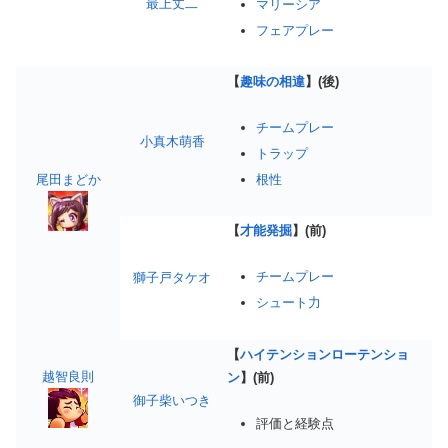
最上丈二
マリーシア
フェアプレー
【
趣味の相違
】(後)
チームプレー
小真木萌香
トラップ
根性
尾田まどか
【
才能発掘
】(前)
チームプレー
獅子戸タケオ
シュート力
【
ハイテンションローテンショ
越智良則
ン
】(前)
御子柴いつき
評価と経験点