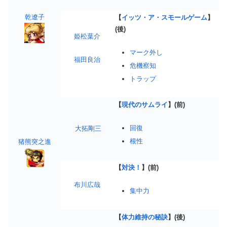
乾遼子
【
イッツ・ア・スモールゲーム
】
(後)
姫松葉介
マーク外し
福田良治
危機察知
トラップ
【
現代のサムライ
】(前)
回復
大拓剛三
根性
猪熊突之進
【
対決！
】(前)
布川広哉
集中力
【
体力維持の秘訣
】(後)