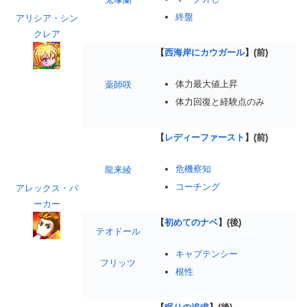
終盤
アリシア・シン
クレア
【
西海岸にカウガール
】(前)
体力最大値上昇
薬師咲
体力回復と経験点のみ
【
レディーファースト
】(前)
危機察知
龍来綾
コーチング
アレックス・パ
ーカー
【
初めてのナベ
】(後)
テオドール
キャプテンシー
フリッツ
根性