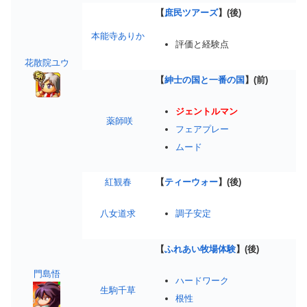
【
庶民ツアーズ
】(後)
本能寺ありか
評価と経験点
花散院ユウ
【
紳士の国と一番の国
】(前)
ジェントルマン
薬師咲
フェアプレー
ムード
紅観春
【
ティーウォー
】(後)
八女道求
調子安定
【
ふれあい牧場体験
】(後)
門島悟
ハードワーク
生駒千草
根性