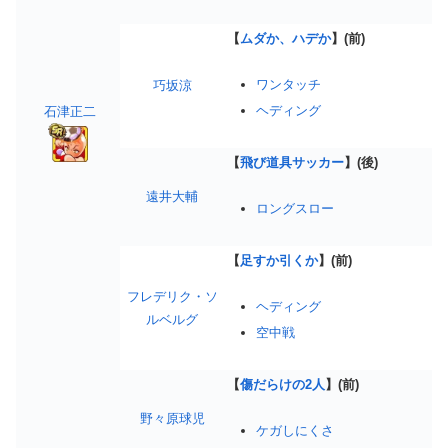
【
ムダか、ハデか
】(前)
ワンタッチ
巧坂涼
ヘディング
石津正二
【
飛び道具サッカー
】(後)
遠井大輔
ロングスロー
【
足すか引くか
】(前)
フレデリク・ソ
ヘディング
ルベルグ
空中戦
【
傷だらけの2人
】(前)
野々原球児
ケガしにくさ