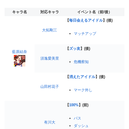
キャラ名
対応キャラ
イベント名（前/後）
【
毎日会えるアイドル
】(後)
大拓剛三
マッチアップ
【
ズッ友
】(後)
藍原結奈
須逸愛美里
危機察知
【
消えたアイドル
】(後)
山田村花子
マーク外し
【
100%
】(前)
パス
有川大
ダッシュ