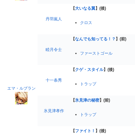
【
大いなる翼
】(後)
丹羽嵐人
クロス
【
なんでも知ってる！？
】(前)
睦月令士
ファーストゴール
【
クゲ・スタイル
】(後)
十一条秀
トラップ
エマ・ルブラン
【
氷見津の秘密
】(前)
氷見津孝作
トラップ
【
ファイト！
】(後)