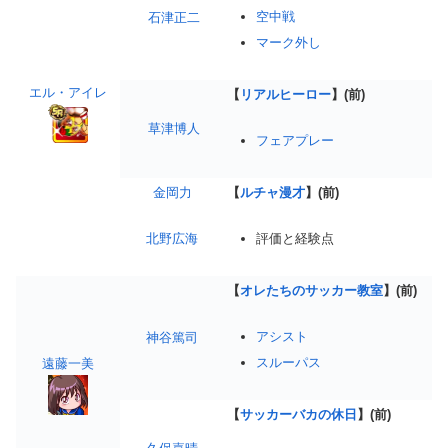
空中戦
石津正二
マーク外し
エル・アイレ
【
リアルヒーロー
】(前)
草津博人
フェアプレー
金岡力
【
ルチャ漫才
】(前)
北野広海
評価と経験点
【
オレたちのサッカー教室
】(前)
アシスト
神谷篤司
スルーパス
遠藤一美
【
サッカーバカの休日
】(前)