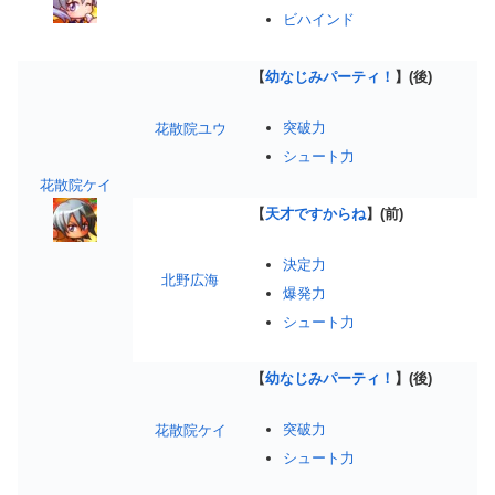
ビハインド
【
幼なじみパーティ！
】(後)
突破力
花散院ユウ
シュート力
花散院ケイ
【
天才ですからね
】(前)
決定力
北野広海
爆発力
シュート力
【
幼なじみパーティ！
】(後)
突破力
花散院ケイ
シュート力