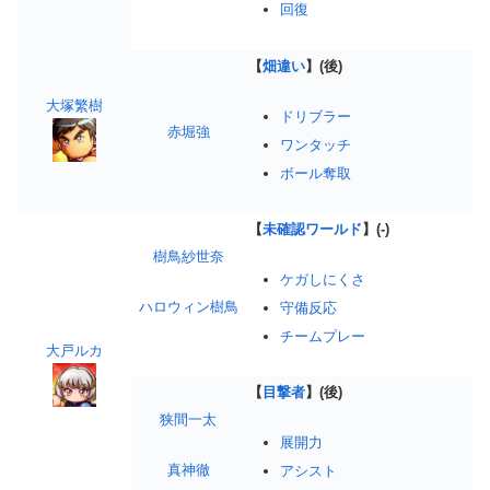
回復
【
畑違い
】(後)
大塚繁樹
ドリブラー
赤堀強
ワンタッチ
ボール奪取
【
未確認ワールド
】(-)
樹鳥紗世奈
ケガしにくさ
ハロウィン樹鳥
守備反応
チームプレー
大戸ルカ
【
目撃者
】(後)
狭間一太
展開力
真神徹
アシスト