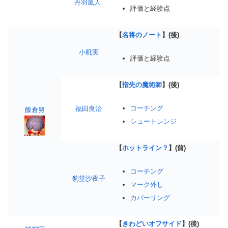
丹羽嵐人
評価と経験点
【
名将のノート
】(後)
小机実
評価と経験点
【
指先の魔術師
】(後)
コーチング
福田良治
飯倉努
シュートレンジ
【
ホットライン？
】(前)
コーチング
豹堂沙夜子
マーク外し
カバーリング
【
きわどいオフサイド
】(後)