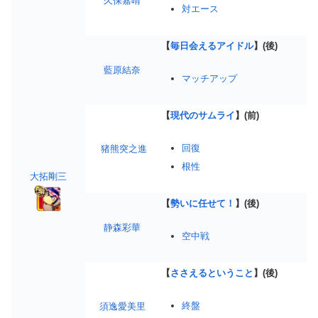
久保嘉晴
対エース
【
毎日会えるアイドル
】(後)
藍原結奈
マッチアップ
【
現代のサムライ
】(前)
回復
猪熊突之進
根性
大拓剛三
【
勢いに任せて！
】(後)
静森彩華
空中戦
【
ささえるということ
】(後)
終盤
須逸愛美里