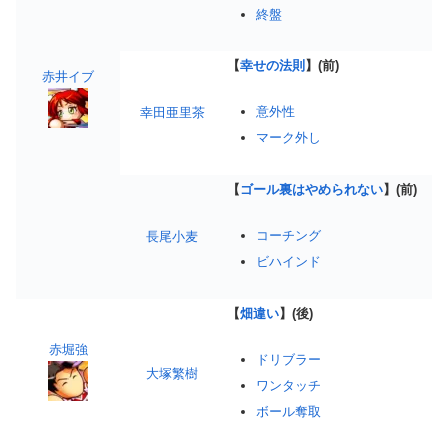
終盤
【
幸せの法則
】(前)
赤井イブ
意外性
幸田亜里茶
マーク外し
【
ゴール裏はやめられない
】(前)
コーチング
長尾小麦
ビハインド
【
畑違い
】(後)
赤堀強
ドリブラー
大塚繁樹
ワンタッチ
ボール奪取