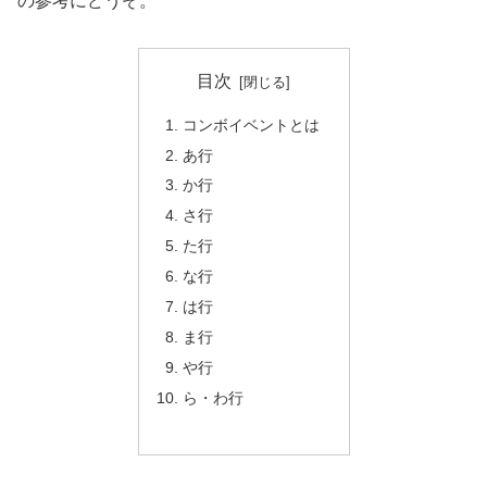
の参考にどうぞ。
目次
コンボイベントとは
あ行
か行
さ行
た行
な行
は行
ま行
や行
ら・わ行