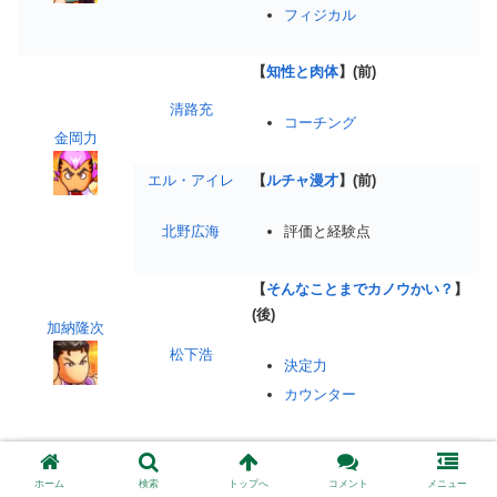
フィジカル
【
知性と肉体
】(前)
清路充
コーチング
金岡力
エル・アイレ
【
ルチャ漫才
】(前)
北野広海
評価と経験点
【
そんなことまでカノウかい？
】
(後)
加納隆次
松下浩
決定力
カウンター
【
ライムを刻むときだ！
】(前)
ホーム
検索
トップへ
コメント
メニュー
常田学