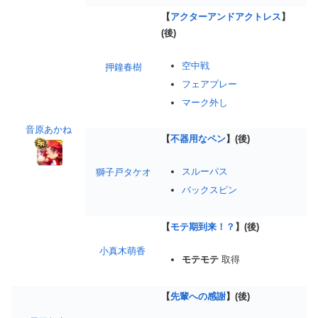
【
アクターアンドアクトレス
】
(後)
空中戦
押鐘春樹
フェアプレー
マーク外し
音原あかね
【
不器用なペン
】(後)
スルーパス
獅子戸タケオ
バックスピン
【
モテ期到来！？
】(後)
小真木萌香
モテモテ
取得
【
先輩への感謝
】(後)