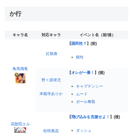
か行
キャラ名
対応キャラ
イベント名（前/後）
【
国民性？
】(前)
紅観春
根性
角馬飛竜
【
オレが一番！
】(後)
野々原球児
キャプテンシー
本能寺ありか
ムード
ボール奪取
【
飛び込みを克服せよ！
】(後)
花散院エル
ダッシュ
松咲風花