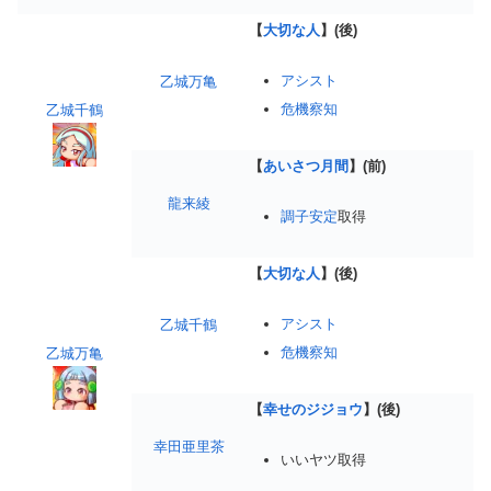
【
大切な人
】(後)
アシスト
乙城万亀
危機察知
乙城千鶴
【
あいさつ月間
】(前)
龍来綾
調子安定
取得
【
大切な人
】(後)
アシスト
乙城千鶴
危機察知
乙城万亀
【
幸せのジジョウ
】(後)
幸田亜里茶
いいヤツ取得