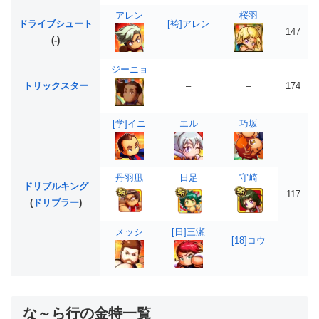
アレン
桜羽
ドライブシュート
[袴]アレン
147
(-)
ジーニョ
トリックスター
–
–
174
[学]イニ
エル
巧坂
丹羽凪
日足
守崎
ドリブルキング
117
(
ドリブラー
)
メッシ
[日]三瀬
[18]コウ
な～ら行の金特一覧