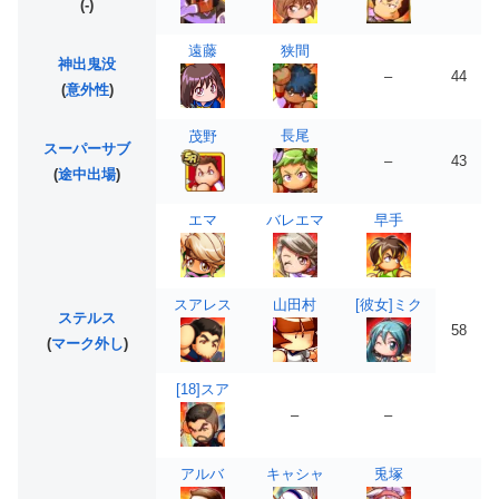
(-)
遠藤
狭間
神出鬼没
–
44
(
意外性
)
長尾
茂野
スーパーサブ
–
43
(
途中出場
)
エマ
バレエマ
早手
スアレス
山田村
[彼女]ミク
ステルス
58
(
マーク外し
)
[18]スア
–
–
アルバ
キャシャ
兎塚