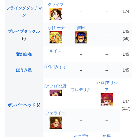
クライフ
フライングダッチマ
–
–
174
ン
[な]ミーナ
郷田
ブレイブタックル
145
–
(-)
(58)
ルイス
変幻自在
–
–
145
[バレ]みすず
ほうき星
–
–
145
[ハロ]アリシ
[アフロ]北野
フレデリク
ア
147
ボンバーヘッド
(-)
(117)
フェライニ
–
–
イニ
(学)
角馬