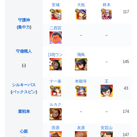
安城
大拓
柊木
117
守護神
(
集中力
)
二四宮
–
–
守備職人
[18]ウン
飛鳥
–
145
(-)
十一条
本能寺
王
シルキーパス
43
(
バックスピン
)
ルカク
重戦車
–
–
174
田原
灰原
安芸山
心眼
147