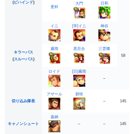
(
ビハインド
)
日和
大門
更科
イニ
[学]イニ
神谷
霧雨
黒百合
三雲燦
キラーパス
58
(
スルーパス
)
ロイド
[日]霧雨
–
アザール
群咲
切り込み隊長
–
145
嘉納
キャノンシュート
–
–
145