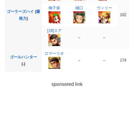
御子柴
樋口
ヴィリー
ゴーラーズハイ
(
爆
102
発力
)
[18]スア
–
–
ロマーリオ
ゴールハンター
–
–
174
(-)
sponsored link