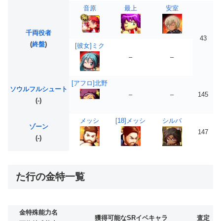
音原
最上
安室
千両役者
43
(
終盤
)
[彼女]ミク
–
–
[アフロ]北野
ソウルフルシュート
–
–
145
(-)
メッシ
[18]メッシ
シルバ
ゾーン
147
(-)
た行の金特一覧
金特殊能力名
獲得可能なSRイベキャラ
査定