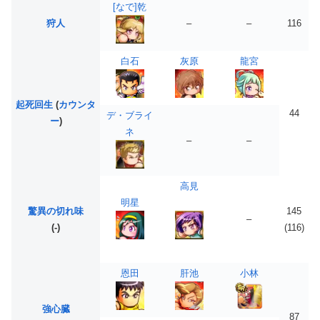
[なで]乾
狩人
–
–
116
白石
灰原
龍宮
起死回生
(
カウンタ
44
デ・ブライ
ー
)
ネ
–
–
高見
明星
驚異の切れ味
145
–
(-)
(116)
恩田
肝池
小林
強心臓
87