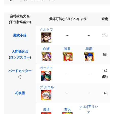
金特殊能力名
獲得可能なSRイベキャラ
査定
(下位特殊能力)
クルトワ
難攻不落
–
–
145
白瀬
遠井
花畑
人間発射台
58
(
ロングスロー
)
ガッチャ
バードカッター
147
–
–
(-)
(58)
[プリ]エル
花吹雪
–
–
145
[ハロ]アリシ
佐伯
友沢
ア