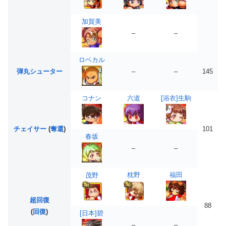
加賀美
–
–
ロベカル
弾丸シューター
–
–
145
コナン
六道
[浴衣]生駒
チェイサー
(
奪還
)
101
春坂
–
–
枕野
福田
茂野
超回復
88
(
回復
)
[日本]碧
–
–