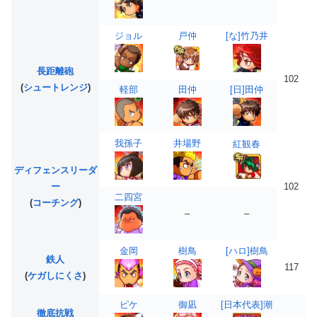
ジョル
戸仲
[な]竹乃井
長距離砲
102
(
シュートレンジ
)
軽部
田仲
[日]田仲
我孫子
井場野
紅観春
ディフェンスリーダ
ー
102
二四宮
(
コーチング
)
–
–
金岡
樹鳥
[ハロ]樹鳥
鉄人
117
(
ケガしにくさ
)
ピケ
御凪
[日本代表]潮
徹底抗戦