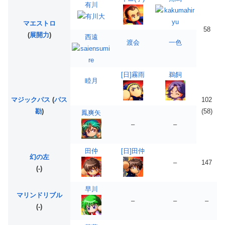
有川
マエストロ
58
(
展開力
)
西遠
渡会
一色
[日]霧雨
鵜飼
睦月
マジックパス
(
パス
102
勘
)
(58)
鳳爽矢
–
–
田仲
[日]田仲
幻の左
–
147
(-)
早川
マリンドリブル
–
–
–
(-)