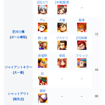
[日]ユウ
[水着]藍原
–
アレ
大塚
龍来
芝刈り機
72
(
ボール奪取
)
ブスケツ
[日]統郷
野々原
井場野
幸田
フリッツ
ジャイアントキラー
44
(
大一番
)
紅
–
–
鳶田
シャットアウト
–
–
88
(
無失点
)