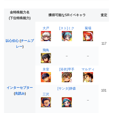
金特殊能力名
獲得可能なSRイベキャラ
査定
(下位特殊能力)
大戸
[スト]ミク
菊場
以心伝心
(
チームプ
117
レー
)
飛鳥
–
–
氷室
[浴衣]早手
マルディ
インターセプター
[サンタ]静森
101
(
先読み
)
三沢
–