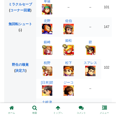
草薙
ミラクルセーブ
–
–
101
(
コーナー回避
)
北野
佐伯
無回転シュート
–
147
(-)
姫松
銀崎
碧
枕野
松下
スアレス
野生の嗅覚
102
(
決定力
)
[日本]碧
ジーコ
–
土岐津
羅威神愚蹴斗
–
–
147
(-)
ホーム
検索
トップへ
コメント
メニュー