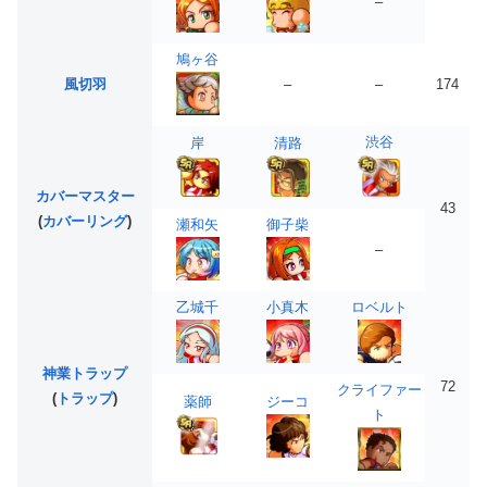
–
鳩ヶ谷
風切羽
–
–
174
渋谷
岸
清路
カバーマスター
43
(
カバーリング
)
瀬和矢
御子柴
–
乙城千
小真木
ロベルト
神業トラップ
72
クライファー
(
トラップ
)
薬師
ジーコ
ト