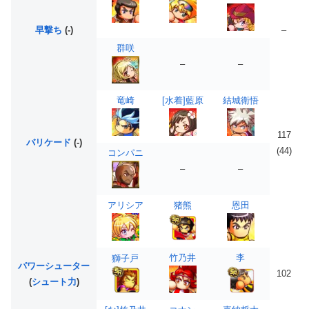
早撃ち
(-)
–
群咲
–
–
竜崎
[水着]藍原
結城衛悟
117
バリケード
(-)
(44)
コンパニ
–
–
アリシア
猪熊
恩田
竹乃井
李
獅子戸
パワーシューター
102
(
シュート力
)