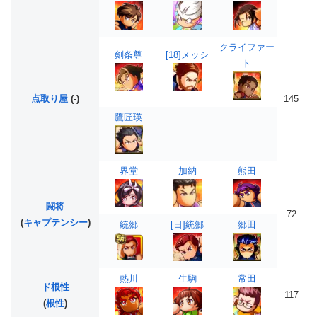
クライファー
剣条尊
[18]メッシ
ト
点取り屋
(-)
145
鷹匠瑛
–
–
界堂
加納
熊田
闘将
72
(
キャプテンシー
)
統郷
[日]統郷
郷田
熱川
生駒
常田
ド根性
117
(
根性
)