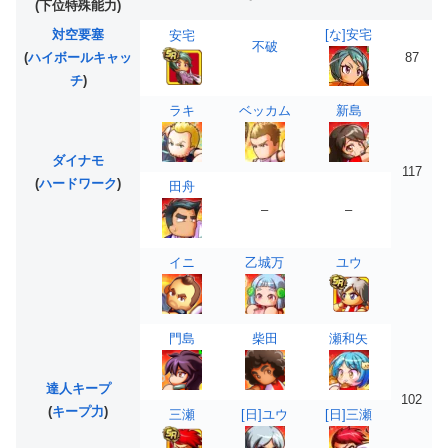
(下位特殊能力)
対空要塞
[な]安宅
安宅
不破
(
ハイボールキャッ
87
チ
)
ラキ
ベッカム
新島
ダイナモ
117
(
ハードワーク
)
田舟
–
–
イニ
乙城万
ユウ
門島
柴田
瀬和矢
達人キープ
102
(
キープ力
)
三瀬
[日]ユウ
[日]三瀬