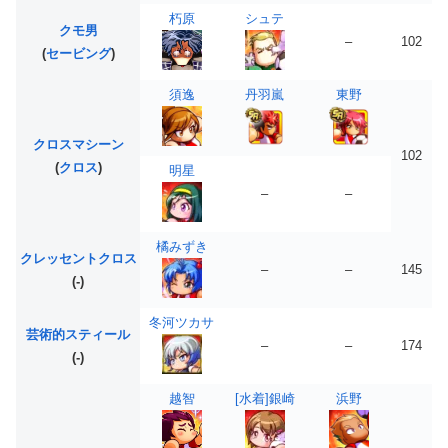
朽原
シュテ
クモ男
–
102
(
セービング
)
須逸
丹羽嵐
東野
クロスマシーン
102
(
クロス
)
明星
–
–
橘みずき
クレッセントクロス
–
–
145
(-)
冬河ツカサ
芸術的スティール
–
–
174
(-)
越智
[水着]銀崎
浜野