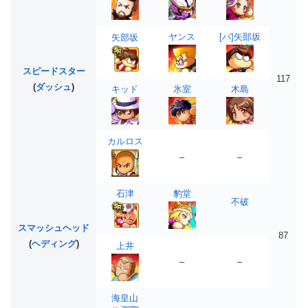
ヤンス
[バ]矢部坂
矢部坂
スピードスター
117
(
ダッシュ
)
キッド
氷室
木島
カルロス
–
–
石津
豹堂
不破
スマッシュヘッド
87
(
ヘディング
)
上井
–
–
海皇山