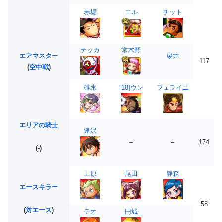
赤堀
エル
チット
テッカ
堂木野
エアマスター
梁井
117
(
空中戦
)
碓氷
[18]ウン
フェライニ
エリアの騎士
逢沢
–
–
174
(-)
上原
尾田
静森
エースキラー
58
(
対エース
)
テオ
円城