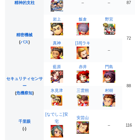
精神的支柱
–
–
87
岩上
飯倉
野宮
精密機械
72
(
パス
)
真神
[18]ラキ
–
藍原
赤井
門島
セキュリティセンサ
ー
88
氷見津
三雲朔
村樹
(
危機察知
)
[なでしこ]安
安芸山
千里眼
宅
–
116
(-)