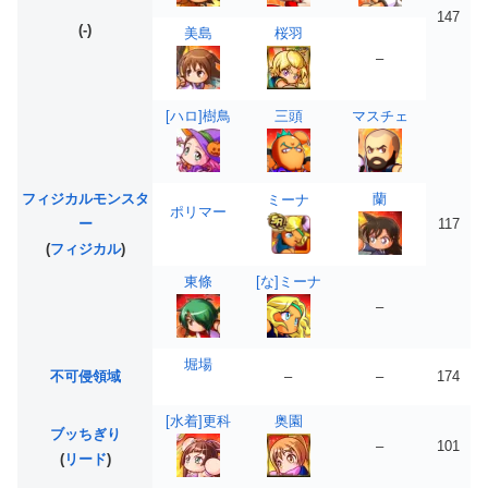
147
(-)
美島
桜羽
–
[ハロ]樹鳥
三頭
マスチェ
フィジカルモンスタ
蘭
ミーナ
ポリマー
ー
117
(
フィジカル
)
東條
[な]ミーナ
–
堀場
不可侵領域
–
–
174
[水着]更科
奥園
ブッちぎり
–
101
(
リード
)