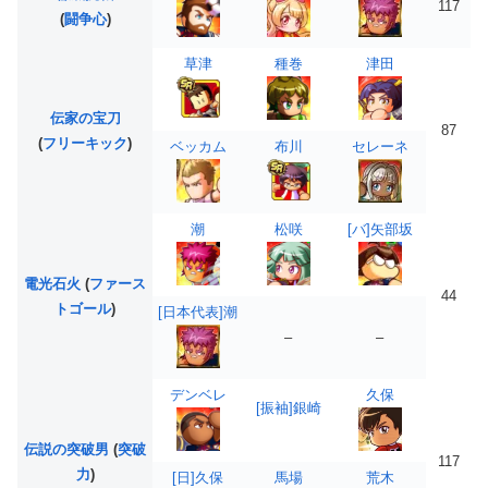
117
(
闘争心
)
草津
種巻
津田
伝家の宝刀
87
(
フリーキック
)
ベッカム
布川
セレーネ
潮
松咲
[バ]矢部坂
電光石火
(
ファース
44
トゴール
)
[日本代表]潮
–
–
デンベレ
久保
[振袖]銀崎
伝説の突破男
(
突破
117
力
)
[日]久保
馬場
荒木