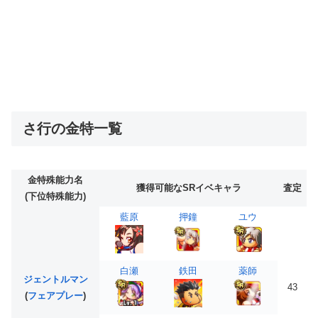
さ行の金特一覧
金特殊能力名
獲得可能なSRイベキャラ
査定
(下位特殊能力)
藍原
押鐘
ユウ
白瀬
鉄田
薬師
ジェントルマン
43
(
フェアプレー
)