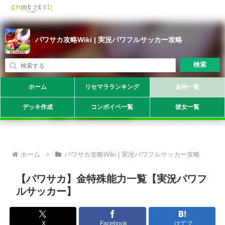
パワサカ攻略Wiki | 実況パワフルサッカー攻略
検索
ホーム
リセマラランキング
金特一覧
デッキ作成
コンボイベ一覧
彼女一覧
ホーム
パワサカ攻略Wiki | 実況パワフルサッカー攻略
【パワサカ】金特殊能力一覧【実況パワフ
ルサッカー】
X
Facebook
はてブ