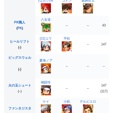
[な]竹乃井
コナン
嘉納哲太
八女道
PK職人
–
–
43
(
PK
)
[日]ユウ
平松
ヒールリフト
–
147
(-)
ビッグスウェル
夏海ノア
–
–
–
(-)
喝闘寺
火の玉シュート
147
–
–
（-）
(117)
ケイ
小机
デルピエロ
ファンタジスタ