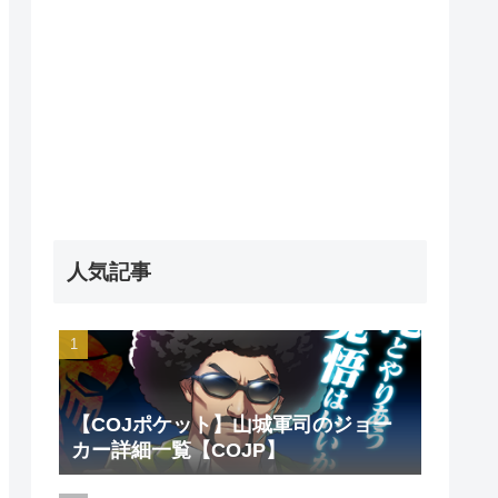
人気記事
【COJポケット】山城軍司のジョー
カー詳細一覧【COJP】