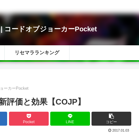
i | コードオブジョーカーPocket
リセマラランキング
ョーカーPocket
新評価と効果【COJP】
Pocket
LINE
コピー
2017.01.03