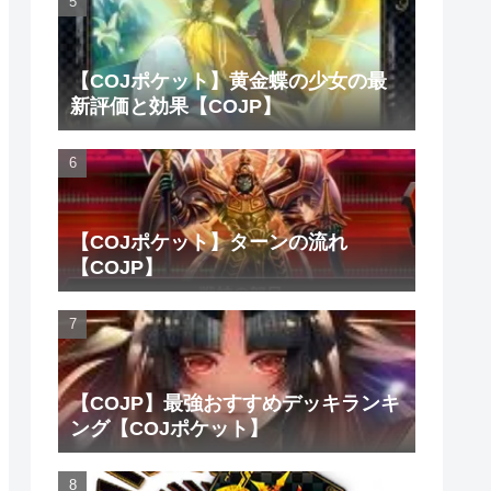
【COJポケット】黄金蝶の少女の最
新評価と効果【COJP】
【COJポケット】ターンの流れ
【COJP】
【COJP】最強おすすめデッキランキ
ング【COJポケット】