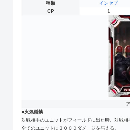
種類
インセプ
CP
1
■火気厳禁
対戦相手のユニットがフィールドに出た時、対戦相
全てのユニットに３０００ダメージを与える。