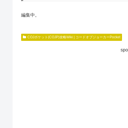
編集中。
COJポケット(COJP)攻略Wiki | コードオブジョーカーPocket
spo