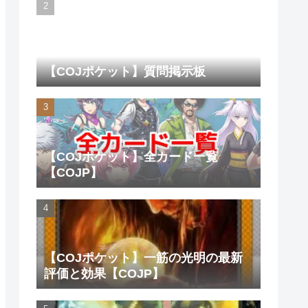
【COJポケット】質問掲示板
【COJポケット】全カード一覧
【COJP】
【COJポケット】一筋の光明の最新
評価と効果【COJP】