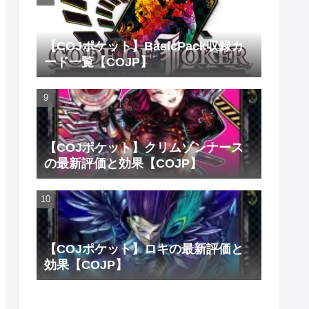
【COJポケット】BasicPack収録カ
ード一覧【COJP】
【COJポケット】クリムゾンナース
の最新評価と効果【COJP】
【COJポケット】ロキの最新評価と
効果【COJP】