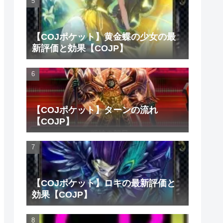
【COJポケット】黄金蝶の少女の最
新評価と効果【COJP】
【COJポケット】ターンの流れ
【COJP】
【COJポケット】ロキの最新評価と
効果【COJP】