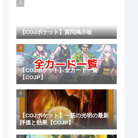
【COJポケット】質問掲示板
【COJポケット】全カード一覧
【COJP】
【COJポケット】一筋の光明の最新
評価と効果【COJP】