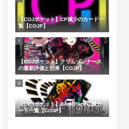
【COJポケット】CP減少のカード一
覧【COJP】
【COJポケット】クリムゾンナース
の最新評価と効果【COJP】
【COJポケット】BasicPack収録カ
ード一覧【COJP】