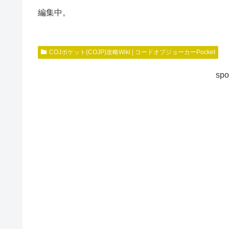
編集中。
COJポケット(COJP)攻略Wiki | コードオブジョーカーPocket
spo