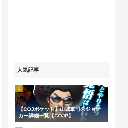
人気記事
【COJポケット】山城軍司のジョー
カー詳細一覧【COJP】