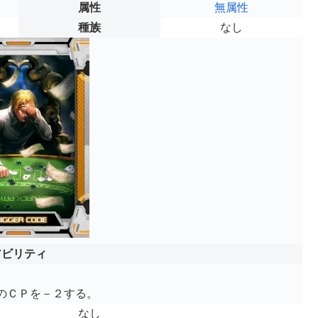
属性
無属性
種族
なし
アビリティ
のＣＰを－２する。
なし