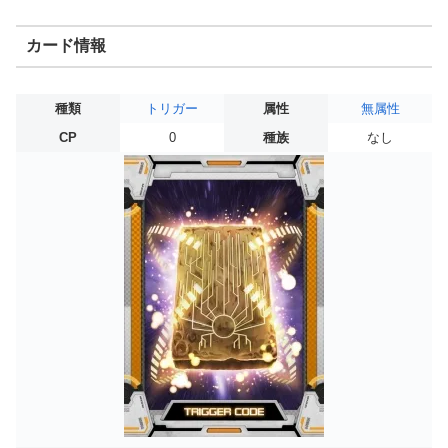
カード情報
種類
トリガー
属性
無属性
CP
0
種族
なし