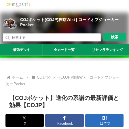
COJポケット(COJP)攻略Wiki | コードオブジョーカー
Pocket
検索
最強デッキ
全カード一覧
リセマラランキング
ホーム
COJポケット(COJP)攻略Wiki | コードオブジョー
カーPocket
【COJポケット】進化の系譜の最新評価と
効果【COJP】
X
Facebook
はてブ