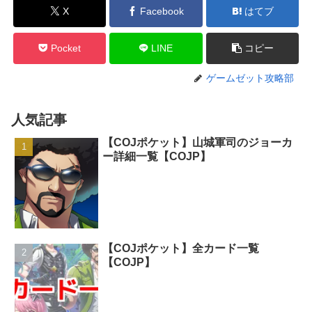
X
Facebook
はてブ
Pocket
LINE
コピー
ゲームゼット攻略部
人気記事
【COJポケット】山城軍司のジョーカ
ー詳細一覧【COJP】
【COJポケット】全カード一覧
【COJP】