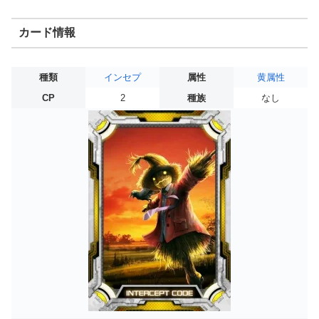
カード情報
種類
インセプ
属性
黄属性
CP
2
種族
なし