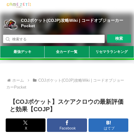
COJポケット(COJP)攻略Wiki | コードオブジョーカー
Pocket
検索
最強デッキ
全カード一覧
リセマラランキング
ホーム
COJポケット(COJP)攻略Wiki | コードオブジョー
カーPocket
【COJポケット】スケアクロウの最新評価
と効果【COJP】
X
Facebook
はてブ