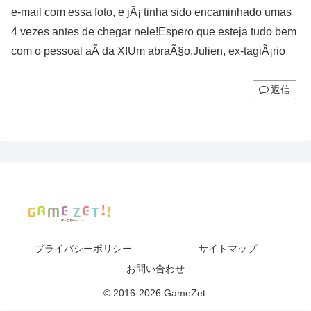
e-mail com essa foto, e jÃ¡ tinha sido encaminhado umas
4 vezes antes de chegar nele!Espero que esteja tudo bem
com o pessoal aÃ­ da X!Um abraÃ§o.Julien, ex-tagiÃ¡rio
返信
プライバシーポリシー
サイトマップ
お問い合わせ
© 2016-2026 GameZet.