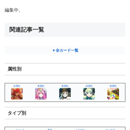
編集中。
関連記事一覧
▼全カード一覧
属性別
赤属性
黄属性
青属性
緑属性
無属性
タイプ別
ユニット
進化
トリガー
インセプ