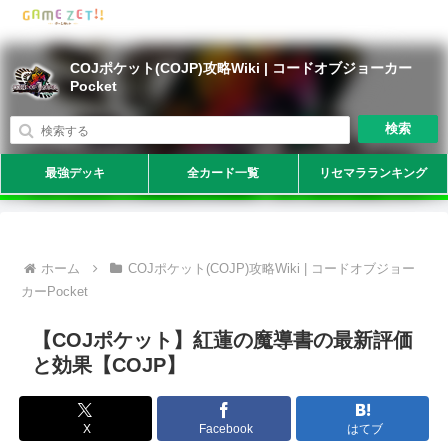
COJポケット(COJP)攻略Wiki | コードオブジョーカー
Pocket
検索
最強デッキ
全カード一覧
リセマラランキング
ホーム
COJポケット(COJP)攻略Wiki | コードオブジョー
カーPocket
【COJポケット】紅蓮の魔導書の最新評価
と効果【COJP】
X
Facebook
はてブ