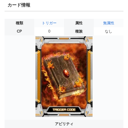
カード情報
種類
トリガー
属性
無属性
CP
0
種族
なし
アビリティ