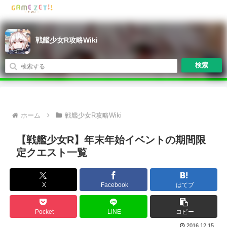
戦艦少女R攻略Wiki
検索
ホーム
戦艦少女R攻略Wiki
【戦艦少女R】年末年始イベントの期間限
定クエスト一覧
X
Facebook
はてブ
Pocket
LINE
コピー
2016.12.15