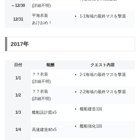
～12/30
(詳細不明)
平海衣装
1-1海域の最終マスを撃退
12/31
あけおめ！
2017年
日付
報酬
クエスト内容
？？衣装
2-1海域の最終マスを撃退
1/1
(詳細不明)
？？衣装
2-2海域の最終マスを撃退
1/2
(詳細不明)
艦船建造1回
1/3
艦船設計図x5
艦船強化1回
1/4
高速建造材x5