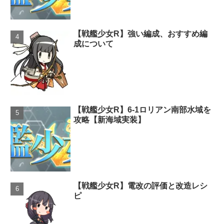
【戦艦少女R】強い編成、おすすめ編
成について
【戦艦少女R】6-1ロリアン南部水域を
攻略【新海域実装】
【戦艦少女R】電改の評価と改造レシ
ピ