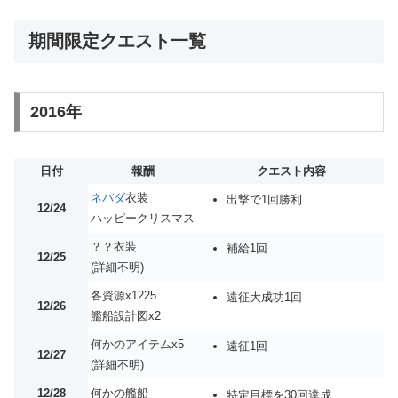
期間限定クエスト一覧
2016年
日付
報酬
クエスト内容
ネバダ
衣装
出撃で1回勝利
12/24
ハッピークリスマス
？？衣装
補給1回
12/25
(詳細不明)
各資源x1225
遠征大成功1回
12/26
艦船設計図x2
何かのアイテムx5
遠征1回
12/27
(詳細不明)
12/28
何かの艦船
特定目標を30回達成