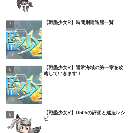
【戦艦少女R】時間別建造艦一覧
【戦艦少女R】通常海域の第一章を攻
略していきます！
【戦艦少女R】U505の評価と建造レシ
ピ