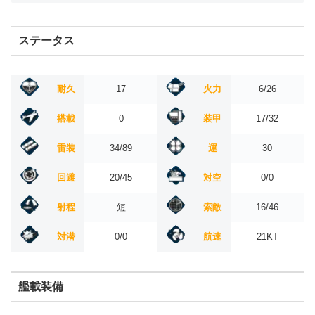
ステータス
耐久
17
火力
6/26
搭載
0
装甲
17/32
雷装
34/89
運
30
回避
20/45
対空
0/0
射程
短
索敵
16/46
対潜
0/0
航速
21KT
艦載装備