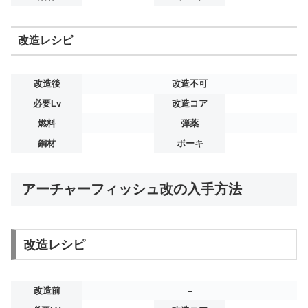
改造レシピ
改造後
改造不可
必要Lv
–
改造コア
–
燃料
–
弾薬
–
鋼材
–
ボーキ
–
アーチャーフィッシュ改の入手方法
改造レシピ
改造前
–