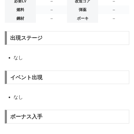
必要LV
–
改造コア
–
燃料
–
弾薬
–
鋼材
–
ボーキ
–
出現ステージ
なし
イベント出現
なし
ボーナス入手