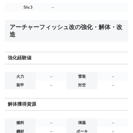
Slv.3
–
アーチャーフィッシュ改の強化・解体・改
造
強化経験値
火力
–
雷装
–
装甲
–
対空
–
解体獲得資源
燃料
–
弾薬
–
鋼材
–
ボーキ
–