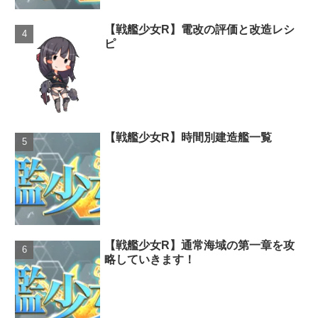
【戦艦少女R】電改の評価と改造レシ
ピ
【戦艦少女R】時間別建造艦一覧
【戦艦少女R】通常海域の第一章を攻
略していきます！