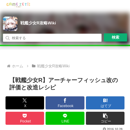
戦艦少女R攻略Wiki
検索
ホーム
戦艦少女R攻略Wiki
【戦艦少女R】アーチャーフィッシュ改の
評価と改造レシピ
X
Facebook
はてブ
Pocket
LINE
コピー
2016.10.28