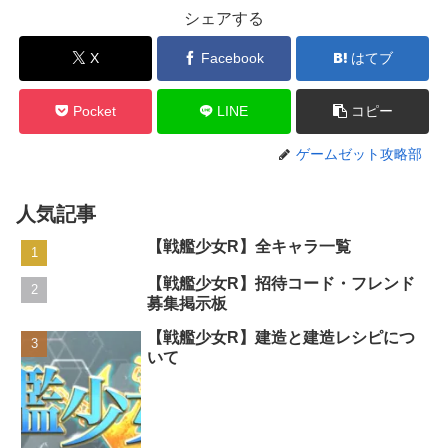
シェアする
X
Facebook
はてブ
Pocket
LINE
コピー
ゲームゼット攻略部
人気記事
【戦艦少女R】全キャラ一覧
【戦艦少女R】招待コード・フレンド
募集掲示板
【戦艦少女R】建造と建造レシピにつ
いて