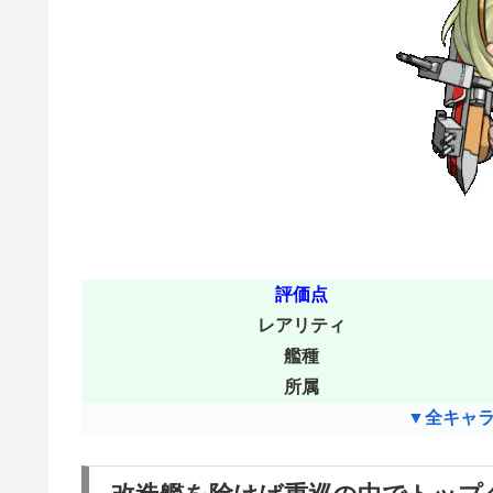
評価点
レアリティ
艦種
所属
▼全キャ