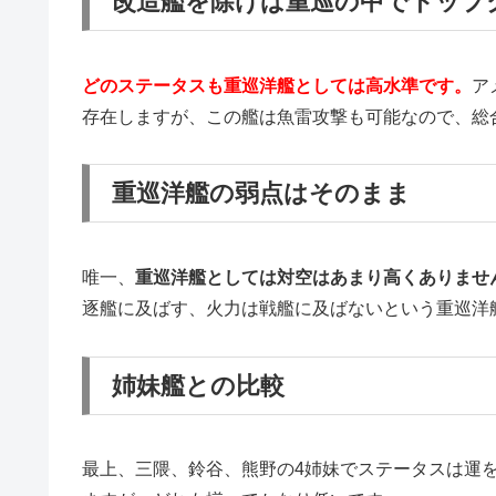
改造艦を除けば重巡の中でトップ
どのステータスも重巡洋艦としては高水準です。
ア
存在しますが、この艦は魚雷攻撃も可能なので、総
重巡洋艦の弱点はそのまま
唯一、
重巡洋艦としては対空はあまり高くありませ
逐艦に及ばす、火力は戦艦に及ばないという重巡洋
姉妹艦との比較
最上、三隈、鈴谷、熊野の4姉妹でステータスは運