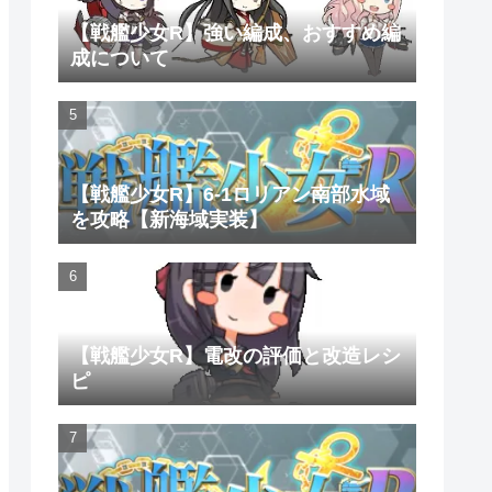
【戦艦少女R】強い編成、おすすめ編
成について
【戦艦少女R】6-1ロリアン南部水域
を攻略【新海域実装】
【戦艦少女R】電改の評価と改造レシ
ピ