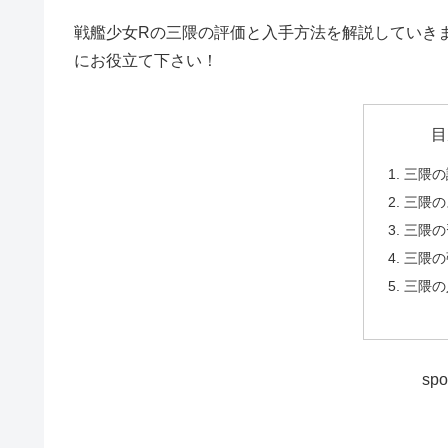
戦艦少女Rの三隈の評価と入手方法を解説していき
にお役立て下さい！
目
三隈の
三隈の
三隈の
三隈の
三隈の
spo