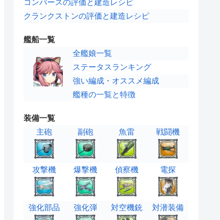
コンバースの評価と建造レシピ
クランクストンの評価と建造レシピ
艦船一覧
全艦娘一覧
ステータスランキング
強い編成・オススメ編成
艦種の一覧と特徴
装備一覧
主砲
副砲
魚雷
戦闘機
攻撃機
爆撃機
偵察機
電探
強化部品
強化弾
対空機銃
対潜装備