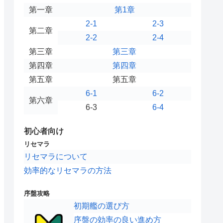
第一章
第1章
2-1
2-3
第二章
2-2
2-4
第三章
第三章
第四章
第四章
第五章
第五章
6-1
6-2
第六章
6-3
6-4
初心者向け
リセマラ
リセマラについて
効率的なリセマラの方法
序盤攻略
初期艦の選び方
序盤の効率の良い進め方