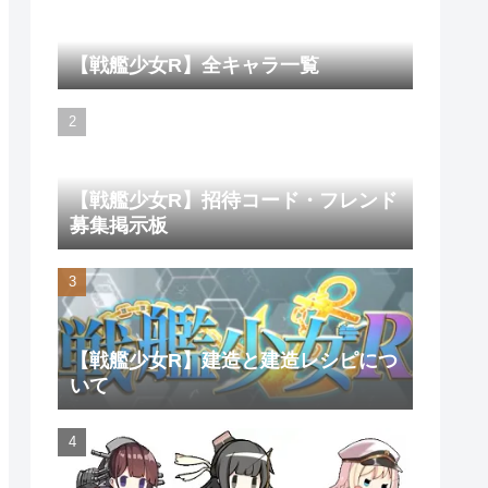
【戦艦少女R】全キャラ一覧
【戦艦少女R】招待コード・フレンド
募集掲示板
【戦艦少女R】建造と建造レシピにつ
いて