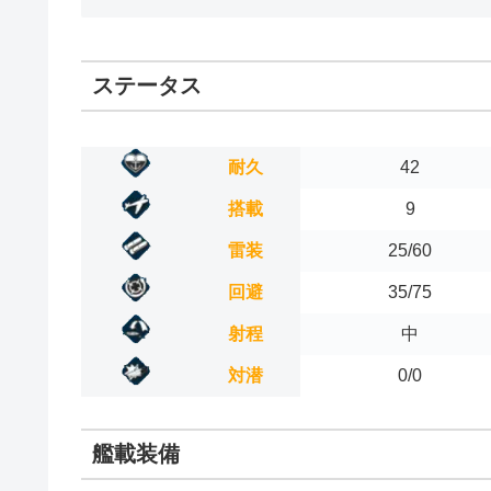
ステータス
耐久
42
搭載
9
雷装
25/60
回避
35/75
射程
中
対潜
0/0
艦載装備