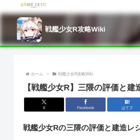
戦艦少女R攻略Wiki
ホーム
戦艦少女R攻略Wiki
【戦艦少女R】三隈の評価と建
X
Facebook
はてブ
戦艦少女Rの三隈の評価と建造レ