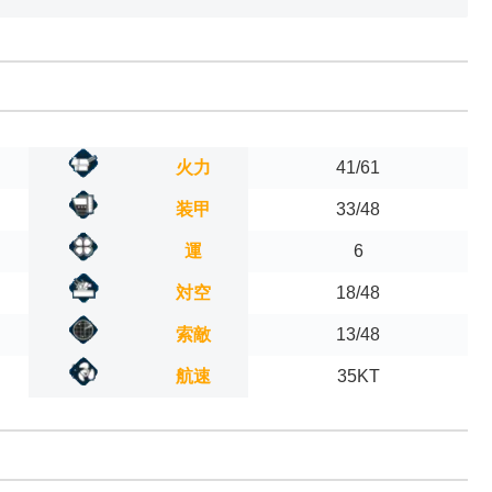
火力
41/61
装甲
33/48
運
6
対空
18/48
索敵
13/48
航速
35KT