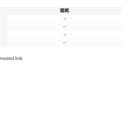
艦載
–
–
–
–
nsored link