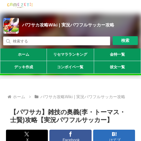
パワサカ攻略Wiki | 実況パワフルサッカー攻略
検索
ホーム
リセマラランキング
金特一覧
デッキ作成
コンボイベ一覧
彼女一覧
ホーム
パワサカ攻略Wiki | 実況パワフルサッカー攻略
【パワサカ】雑技の奥義(李・トーマス・
士賢)攻略【実況パワフルサッカー】
X
Facebook
はてブ