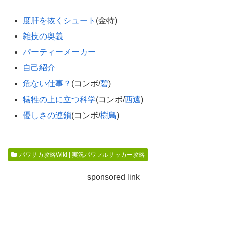
度肝を抜くシュート
(金特)
雑技の奥義
パーティーメーカー
自己紹介
危ない仕事？
(コンボ/
碧
)
犠牲の上に立つ科学
(コンボ/
西遠
)
優しさの連鎖
(コンボ/
樹鳥
)
パワサカ攻略Wiki | 実況パワフルサッカー攻略
sponsored link