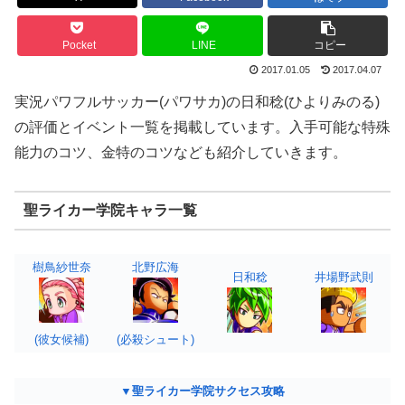
Pocket
LINE
コピー
2017.01.05
2017.04.07
実況パワフルサッカー(パワサカ)の日和稔(ひよりみのる)
の評価とイベント一覧を掲載しています。入手可能な特殊
能力のコツ、金特のコツなども紹介していきます。
聖ライカー学院キャラ一覧
樹鳥紗世奈
北野広海
日和稔
井場野武則
(彼女候補)
(必殺シュート)
▼聖ライカー学院サクセス攻略