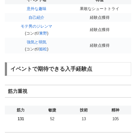
意外な趣味
果敢なシュートトライ
自己紹介
経験点獲得
モテ男のジレンマ
経験点獲得
(コンボ/
東野
)
強気と弱気
経験点獲得
(コンボ/
姫松
)
イベントで期待できる入手経験点
筋力重視
筋力
敏捷
技術
精神
131
52
13
105