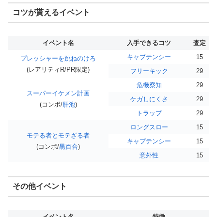
コツが貰えるイベント
イベント名
入手できるコツ
査定
キャプテンシー
15
プレッシャーを跳ねのけろ
(レアリティR/PR限定)
フリーキック
29
危機察知
29
スーパーイケメン計画
ケガしにくさ
29
(コンボ/
肝池
)
トラップ
29
ロングスロー
15
モテる者とモテざる者
キャプテンシー
15
(コンボ/
黒百合
)
意外性
15
その他イベント
イベント名
特徴