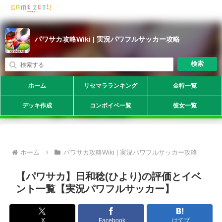
パワサカ攻略Wiki | 実況パワフルサッカー攻略
検索
ホーム
リセマラランキング
金特一覧
デッキ作成
コンボイベ一覧
彼女一覧
ホーム
パワサカ攻略Wiki | 実況パワフルサッカー攻略
【パワサカ】日和稔(ひより)の評価とイベ
ント一覧【実況パワフルサッカー】
X
Facebook
はてブ