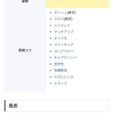
金特
ダッシュ
(練習)
クロス
(練習)
ビハインド
マッチアップ
キープ力
フリーキック
所持コツ
ロングスロー
キャプテンシー
意外性
危機察知
ケガしにくさ
トラップ
長所