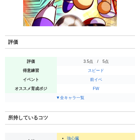
評価
評価
3.5点 / 5点
得意練習
スピード
イベント
前イベ
オススメ育成ポジ
FW
▼全キャラ一覧
所持しているコツ
強心臓