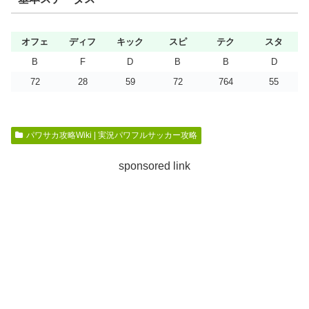
オフェ
ディフ
キック
スピ
テク
スタ
B
F
D
B
B
D
72
28
59
72
764
55
パワサカ攻略Wiki | 実況パワフルサッカー攻略
sponsored link