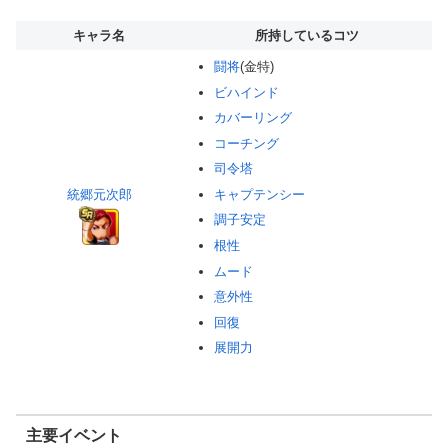
キャラ名
所持しているコツ
闘将
(金特)
ビハインド
カバーリング
コーチング
司令塔
統郷元次郎
キャプテンシー
調子安定
根性
ムード
意外性
回復
展開力
主要イベント