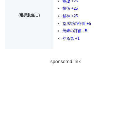
敏捷 +25
技術 +25
(選択肢無し)
精神 +25
堂木野の評価 +5
統郷の評価 +5
やる気 +1
sponsored link