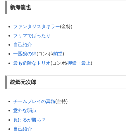
新海龍也
ファンタジスタキラー
(金特)
フリマでばったり
自己紹介
一匹狼の絆
(コンボ/
豹堂
)
最も危険なトリオ
(コンボ/
押鐘
・
最上
)
統郷元次郎
チームプレイの真髄
(金特)
意外な弱点
負けるが勝ち？
自己紹介