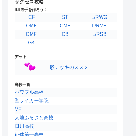
サクセス攻略
DFキャラ
GKキャラ
SS選手を作ろう！
CF
ST
L/RWG
OMF
CMF
L/RMF
DMF
CB
L/RSB
GK
–
デッキ
二股デッキのススメ
高校一覧
パワフル高校
聖ライカー学院
MFI
大地ふるさと高校
掛川高校
征佳第一高校