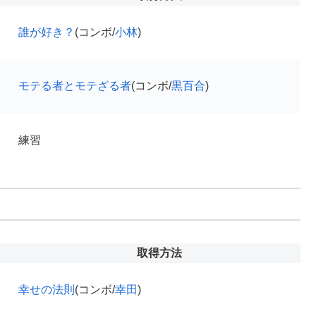
誰が好き？
(コンボ/
小林
)
モテる者とモテざる者
(コンボ/
黒百合
)
練習
取得方法
幸せの法則
(コンボ/
幸田
)