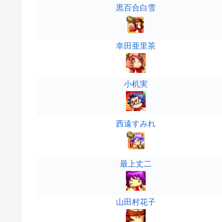
黒百合白雪
幸田亜里茶
小机実
西遠すみれ
最上丈二
山田村花子