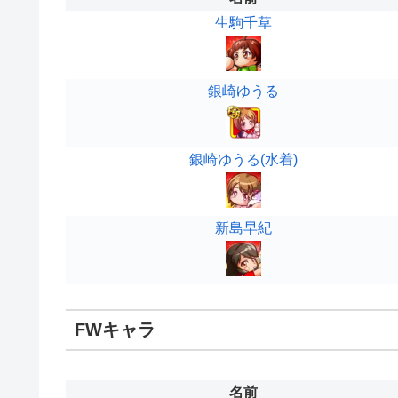
生駒千草
銀崎ゆうる
銀崎ゆうる(水着)
新島早紀
FWキャラ
名前