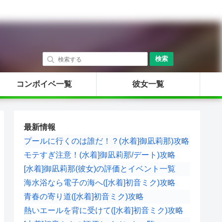
検索
コンボイベ一覧
彼女一覧
最新情報
プールに行くのは誰だ！？(水着]御凪莉那)攻略
モテすぎ注意！(水着]御凪莉那/デート)攻略
[水着]御凪莉那(彼女)の評価とイベント一覧
海水浴なら電子の海へ([水着]初音ミク)攻略
青春の寄り道([水着]初音ミク)攻略
熱いエールを背に受けて([水着]初音ミク)攻略