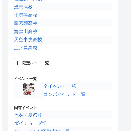
燃志高校
千尋谷高校
龍宮院高校
海皇山高校
天空中央高校
江ノ島高校
限定ルート一覧
パワフル高校
イベント一覧
青空タッグ
全イベント一覧
聖ライカー学院
コンボイベント一覧
MFI
大地ふるさと高校
固有イベント
掛川高校
七夕・夏祭り
ダイジョーブ博士