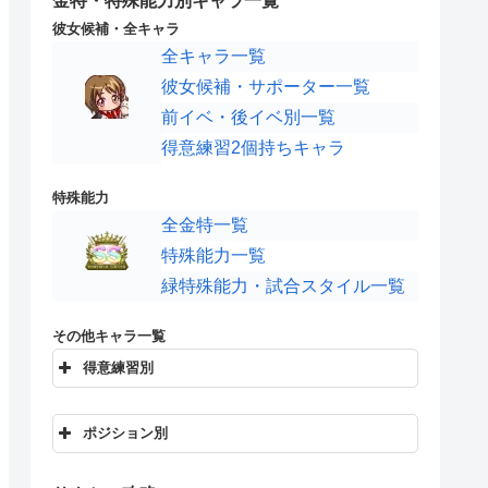
金特・特殊能力別キャラ一覧
彼女候補・全キャラ
全キャラ一覧
彼女候補・サポーター一覧
前イベ・後イベ別一覧
得意練習2個持ちキャラ
特殊能力
全金特一覧
特殊能力一覧
緑特殊能力・試合スタイル一覧
その他キャラ一覧
得意練習別
オフェンス練習
ディフェンス練習
フィジカル練習
スピード練習
ポジション別
テクニック練習
メンタル練習
FWキャラ
MFキャラ