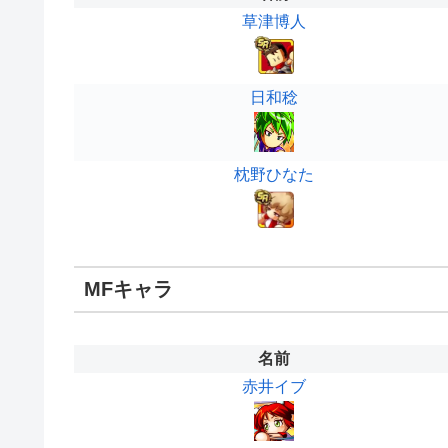
草津博人
日和稔
枕野ひなた
MFキャラ
名前
赤井イブ