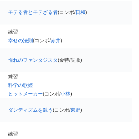
モテる者とモテざる者
(コンボ/
日和
)
練習
幸せの法則
(コンボ/
赤井
)
憧れのファンタジスタ
(金特/失敗)
練習
科学の歌姫
ヒットメーカー
(コンボ/
小林
)
ダンディズムを競う
(コンボ/
東野
)
練習