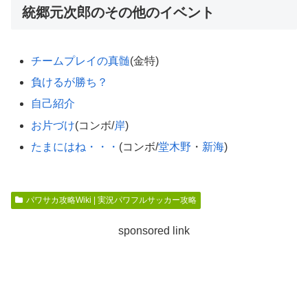
統郷元次郎のその他のイベント
チームプレイの真髄
(金特)
負けるが勝ち？
自己紹介
お片づけ
(コンボ/
岸
)
たまにはね・・・
(コンボ/
堂木野
・
新海
)
パワサカ攻略Wiki | 実況パワフルサッカー攻略
sponsored link