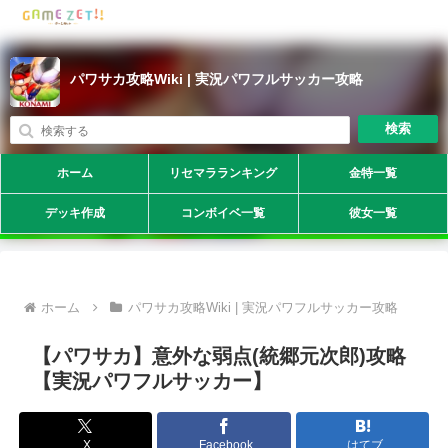
パワサカ攻略Wiki | 実況パワフルサッカー攻略
検索
ホーム
リセマラランキング
金特一覧
デッキ作成
コンボイベ一覧
彼女一覧
ホーム
パワサカ攻略Wiki | 実況パワフルサッカー攻略
【パワサカ】意外な弱点(統郷元次郎)攻略
【実況パワフルサッカー】
X
Facebook
はてブ