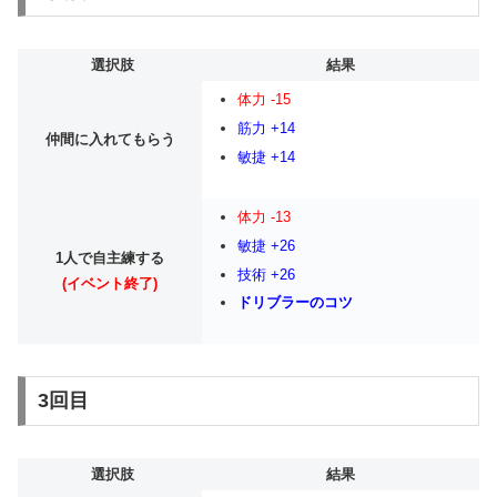
選択肢
結果
体力 -15
筋力 +14
仲間に入れてもらう
敏捷 +14
体力 -13
敏捷 +26
1人で自主練する
技術 +26
(イベント終了)
ドリブラーのコツ
3回目
選択肢
結果