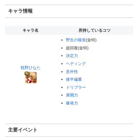
キャラ情報
キャラ名
所持しているコツ
野生の嗅覚
(金特)
超回復(金特)
決定力
ヘディング
枕野ひなた
意外性
後半偏重
ドリブラー
展開力
爆発力
主要イベント