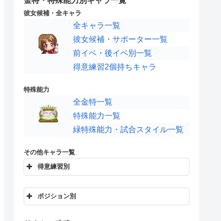
金特・特殊能力別キャラ一覧
彼女候補・全キャラ
全キャラ一覧
彼女候補・サポーター一覧
前イベ・後イベ別一覧
得意練習2個持ちキャラ
特殊能力
全金特一覧
特殊能力一覧
緑特殊能力・試合スタイル一覧
その他キャラ一覧
得意練習別
オフェンス練習
ディフェンス練習
フィジカル練習
スピード練習
ポジション別
テクニック練習
メンタル練習
FWキャラ
MFキャラ