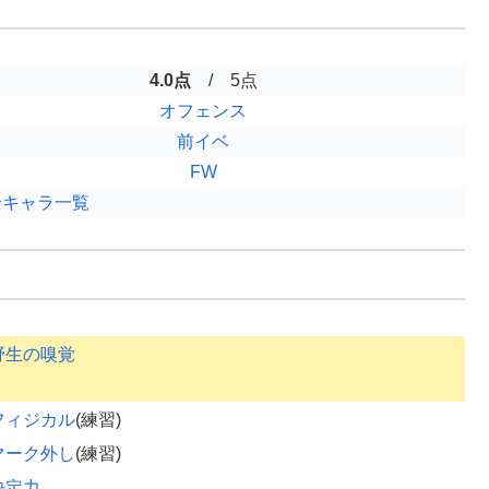
4.0点
/ 5点
オフェンス
前イベ
FW
全キャラ一覧
野生の嗅覚
フィジカル
(練習)
マーク外し
(練習)
決定力