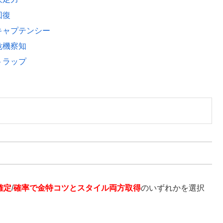
回復
キャプテンシー
危機察知
トラップ
確定
/
確率で金特コツとスタイル両方取得
のいずれかを選択