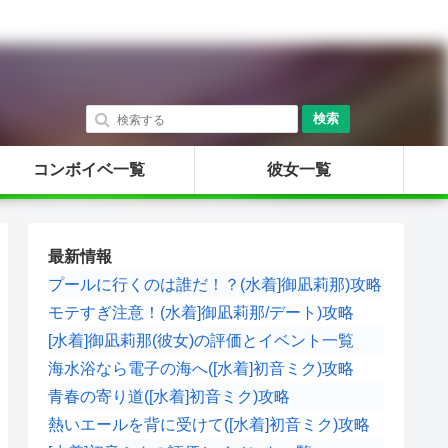
検索
コンボイベ一覧
彼女一覧
最新情報
プールに行くのは誰だ！？(水着]御凪莉那)攻略
モテすぎ注意！(水着]御凪莉那/デート)攻略
[水着]御凪莉那(彼女)の評価とイベント一覧
海水浴なら電子の海へ([水着]初音ミク)攻略
青春の寄り道([水着]初音ミク)攻略
熱いエールを背に受けて([水着]初音ミク)攻略