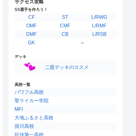
サクセス攻略
DFキャラ
GKキャラ
SS選手を作ろう！
CF
ST
L/RWG
OMF
CMF
L/RMF
DMF
CB
L/RSB
GK
–
デッキ
二股デッキのススメ
高校一覧
パワフル高校
聖ライカー学院
MFI
大地ふるさと高校
掛川高校
征佳第一高校