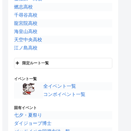
燃志高校
千尋谷高校
龍宮院高校
海皇山高校
天空中央高校
江ノ島高校
限定ルート一覧
パワフル高校
イベント一覧
青空タッグ
全イベント一覧
聖ライカー学院
コンボイベント一覧
MFI
大地ふるさと高校
固有イベント
掛川高校
七夕・夏祭り
ダイジョーブ博士