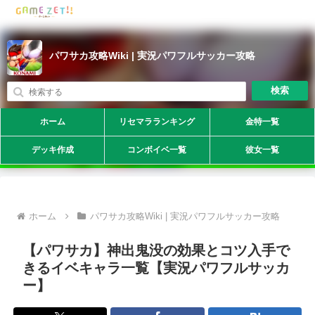
パワサカ攻略Wiki | 実況パワフルサッカー攻略
検索
ホーム
リセマラランキング
金特一覧
デッキ作成
コンボイベ一覧
彼女一覧
ホーム
パワサカ攻略Wiki | 実況パワフルサッカー攻略
【パワサカ】神出鬼没の効果とコツ入手で
きるイベキャラ一覧【実況パワフルサッカ
ー】