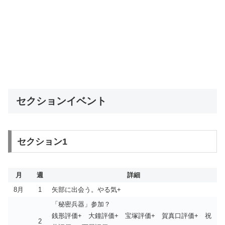
セクションイベント
セクション1
月
週
詳細
8月
1
矢部に出会う。やる気+
「秘密兵器」参加？
銭形評価+ 大鐘評価+ 宝塚評価+ 賀真口評価+ 祝
2