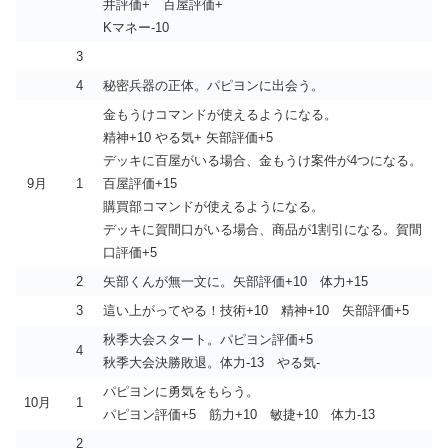
井評価+ 百屋評価+
Kマネー-10
3
4
秘密兵器の正体。パピヨンに出会う。
金もうけコマンドが使えるようになる。
精神+10 やる気+ 矢部評価+5
デッキに百屋がいる場合、金もうけ案件が4つになる。
9月
1
百屋評価+15
購買部コマンドが使えるようになる。
デッキに賀間口がいる場合、商品が1割引になる。賀間
口評価+5
2
矢部くんが無一文に。矢部評価+10 体力+15
3
這い上がってやる！技術+10 精神+10 矢部評価+5
秋季大会スタート。パピヨン評価+5
4
秋季大会決勝敗退。体力-13 やる気-
パピヨンに勇気をもらう。
10月
1
パピヨン評価+5 筋力+10 敏捷+10 体力-13
2