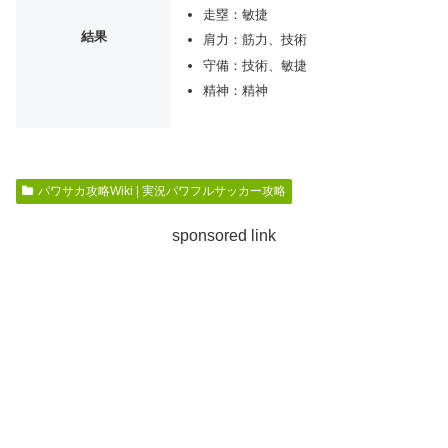
走塁：敏捷
結果
肩力：筋力、技術
守備：技術、敏捷
精神：精神
パワサカ攻略Wiki | 実況パワフルサッカー攻略
sponsored link