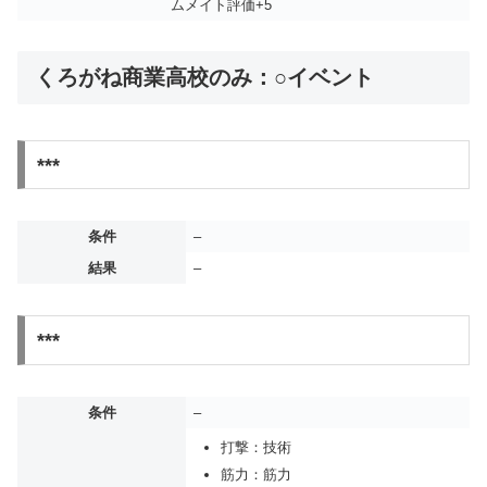
ムメイト評価+5
くろがね商業高校のみ：○イベント
***
条件
–
結果
–
***
条件
–
打撃：技術
筋力：筋力