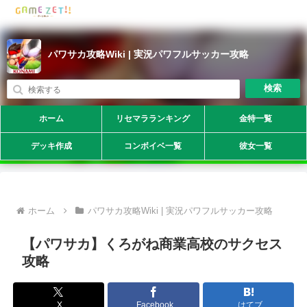
パワサカ攻略Wiki | 実況パワフルサッカー攻略
検索
ホーム
リセマラランキング
金特一覧
デッキ作成
コンボイベ一覧
彼女一覧
ホーム
パワサカ攻略Wiki | 実況パワフルサッカー攻略
【パワサカ】くろがね商業高校のサクセス
攻略
X
Facebook
はてブ