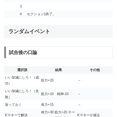
3
4
セクション1終了。
ランダムイベント
試合後の口論
選択肢
結果
その他
いい加減にしろ！（成
筋力+20
–
功）
いい加減にしろ！（失
筋力+10 精神-10
–
敗）
放っておく
体力+15
–
体力+30 筋力+20 チー
Kマネーで解決
Kマネーが減る