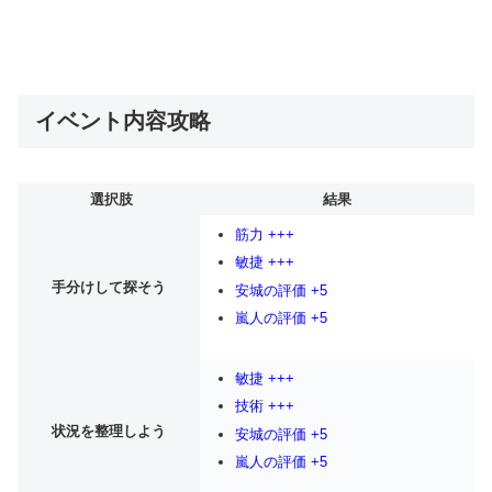
イベント内容攻略
選択肢
結果
筋力 +++
敏捷 +++
手分けして探そう
安城の評価 +5
嵐人の評価 +5
敏捷 +++
技術 +++
状況を整理しよう
安城の評価 +5
嵐人の評価 +5