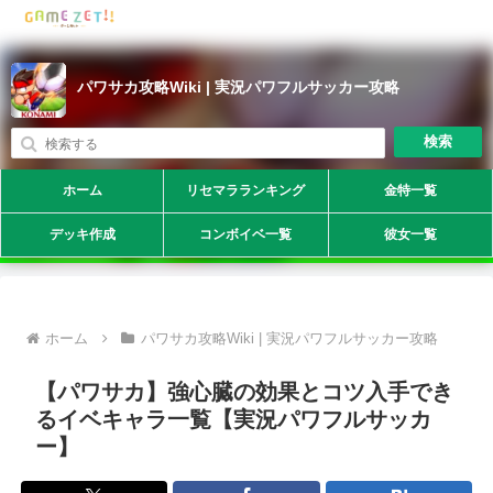
パワサカ攻略Wiki | 実況パワフルサッカー攻略
検索
ホーム
リセマラランキング
金特一覧
デッキ作成
コンボイベ一覧
彼女一覧
ホーム
パワサカ攻略Wiki | 実況パワフルサッカー攻略
【パワサカ】強心臓の効果とコツ入手でき
るイベキャラ一覧【実況パワフルサッカ
ー】